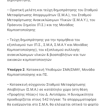
– Οριστική μελέτη και τεύχη δημοπράτησης του Σταθμού
Μεταφόρτωσης Απορριμμάτων (Σ.Μ.Α.), του Σταθμού
Μεταφόρτωσης Ανακυκλώσιμων Υλικών (Σ.Μ.Α.Υ.), του
Πράσινου Σημείου (Π.Σ.) και της Μονάδας
Κομποστοποίησης
– Τεύχη δημοπράτησης για την προμήθεια του
εξοπλισμού των (Π.Σ., Σ.Μ.Α, Σ.Μ.Α.Υ και Μονάδας
Κομποστοποίησης), του εξοπλισμού συλλογής
ανακυκλώσιμων υλικών & βιοαποβλήτων και των
οικιακών κομποστοποιητών
Υποέργο 2
. Κατασκευή Υποδομών ΣΜΑ/ΣΜΑΥ, Μονάδα
Κομποστοποίησης και ΠΣ.
– Κατασκευή σύγχρονου Σταθμού Μεταφόρτωσης
Αποβλήτων (Σ.Μ.Α.) σε κατάλληλο χώρο (στη θέση
«Προφήτης Ηλίας») του Δ. Αντιπάρου. Η δυναμικότητα
προσδιορίζεται στους 542 tn/year. Τα απορριμματοφόρα
θα εισέρχονται στο Σ.Μ.Α, θα ελέγχεται οπτικά το φορτίο