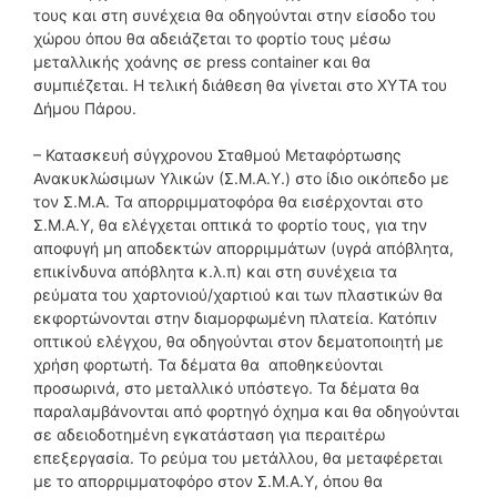
τους και στη συνέχεια θα οδηγούνται στην είσοδο του
χώρου όπου θα αδειάζεται το φορτίο τους μέσω
μεταλλικής χοάνης σε press container και θα
συμπιέζεται. Η τελική διάθεση θα γίνεται στο ΧΥΤΑ του
Δήμου Πάρου.
– Κατασκευή σύγχρονου Σταθμού Μεταφόρτωσης
Ανακυκλώσιμων Υλικών (Σ.Μ.Α.Υ.) στο ίδιο οικόπεδο με
τον Σ.Μ.Α. Τα απορριμματοφόρα θα εισέρχονται στο
Σ.Μ.Α.Υ, θα ελέγχεται οπτικά το φορτίο τους, για την
αποφυγή μη αποδεκτών απορριμμάτων (υγρά απόβλητα,
επικίνδυνα απόβλητα κ.λ.π) και στη συνέχεια τα
ρεύματα του χαρτονιού/χαρτιού και των πλαστικών θα
εκφορτώνονται στην διαμορφωμένη πλατεία. Κατόπιν
οπτικού ελέγχου, θα οδηγούνται στον δεματοποιητή με
χρήση φορτωτή. Τα δέματα θα αποθηκεύονται
προσωρινά, στο μεταλλικό υπόστεγο. Τα δέματα θα
παραλαμβάνονται από φορτηγό όχημα και θα οδηγούνται
σε αδειοδοτημένη εγκατάσταση για περαιτέρω
επεξεργασία. Το ρεύμα του μετάλλου, θα μεταφέρεται
με το απορριμματοφόρο στον Σ.Μ.Α.Υ, όπου θα