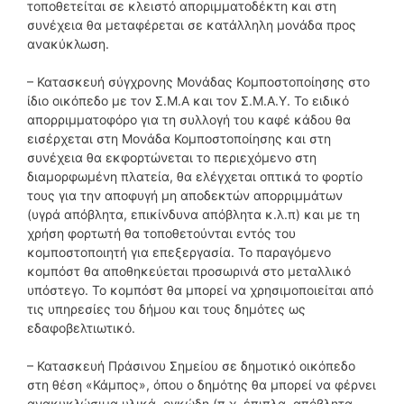
τοποθετείται σε κλειστό αποριμματοδέκτη και στη
συνέχεια θα μεταφέρεται σε κατάλληλη μονάδα προς
ανακύκλωση.
– Κατασκευή σύγχρονης Μονάδας Κομποστοποίησης στο
ίδιο οικόπεδο με τον Σ.Μ.Α και τον Σ.Μ.Α.Υ. Το ειδικό
απορριμματοφόρο για τη συλλογή του καφέ κάδου θα
εισέρχεται στη Μονάδα Κομποστοποίησης και στη
συνέχεια θα εκφορτώνεται το περιεχόμενο στη
διαμορφωμένη πλατεία, θα ελέγχεται οπτικά το φορτίο
τους για την αποφυγή μη αποδεκτών απορριμμάτων
(υγρά απόβλητα, επικίνδυνα απόβλητα κ.λ.π) και με τη
χρήση φορτωτή θα τοποθετούνται εντός του
κομποστοποιητή για επεξεργασία. Το παραγόμενο
κομπόστ θα αποθηκεύεται προσωρινά στο μεταλλικό
υπόστεγο. Το κομπόστ θα μπορεί να χρησιμοποιείται από
τις υπηρεσίες του δήμου και τους δημότες ως
εδαφοβελτιωτικό.
– Κατασκευή Πράσινου Σημείου σε δημοτικό οικόπεδο
στη θέση «Κάμπος», όπου ο δημότης θα μπορεί να φέρνει
ανακυκλώσιμα υλικά, ογκώδη (π.χ. έπιπλα, απόβλητα