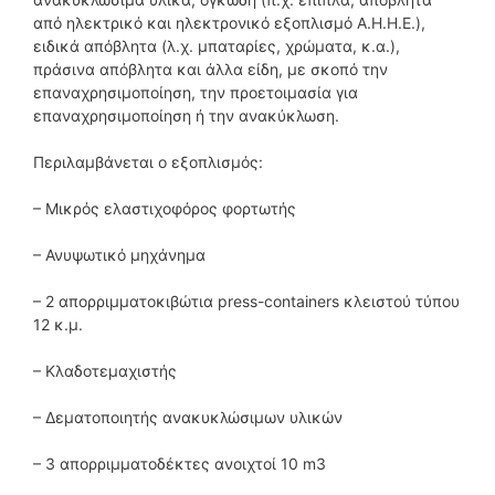
από ηλεκτρικό και ηλεκτρονικό εξοπλισμό Α.Η.Η.Ε.),
ειδικά απόβλητα (λ.χ. μπαταρίες, χρώματα, κ.α.),
πράσινα απόβλητα και άλλα είδη, με σκοπό την
επαναχρησιμοποίηση, την προετοιμασία για
επαναχρησιμοποίηση ή την ανακύκλωση.
Περιλαμβάνεται ο εξοπλισμός:
– Μικρός ελαστιχοφόρος φορτωτής
– Ανυψωτικό μηχάνημα
– 2 απορριμματοκιβώτια press-containers κλειστού τύπου
12 κ.μ.
– Κλαδοτεμαχιστής
– Δεματοποιητής ανακυκλώσιμων υλικών
– 3 απορριμματοδέκτες ανοιχτοί 10 m3