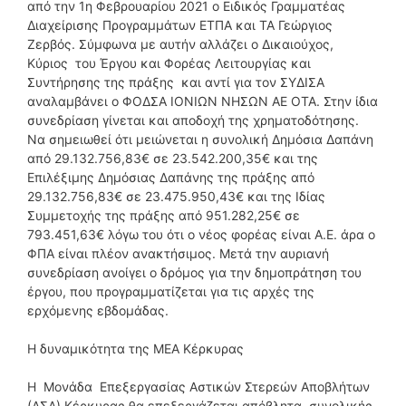
από την 1η Φεβρουαρίου 2021 ο Ειδικός Γραμματέας
Διαχείρισης Προγραμμάτων ΕΤΠΑ και ΤΑ Γεώργιος
Ζερβός. Σύμφωνα με αυτήν αλλάζει ο Δικαιούχος,
Κύριος του Έργου και Φορέας Λειτουργίας και
Συντήρησης της πράξης και αντί για τον ΣΥΔΙΣΑ
αναλαμβάνει ο ΦΟΔΣΑ ΙΟΝΙΩΝ ΝΗΣΩΝ ΑΕ ΟΤΑ. Στην ίδια
συνεδρίαση γίνεται και αποδοχή της χρηματοδότησης.
Να σημειωθεί ότι μειώνεται η συνολική Δημόσια Δαπάνη
από 29.132.756,83€ σε 23.542.200,35€ και της
Επιλέξιμης Δημόσιας Δαπάνης της πράξης από
29.132.756,83€ σε 23.475.950,43€ και της Ιδίας
Συμμετοχής της πράξης από 951.282,25€ σε
793.451,63€ λόγω του ότι ο νέος φορέας είναι Α.Ε. άρα ο
ΦΠΑ είναι πλέον ανακτήσιμος. Μετά την αυριανή
συνεδρίαση ανοίγει ο δρόμος για την δημοπράτηση του
έργου, που προγραμματίζεται για τις αρχές της
ερχόμενης εβδομάδας.
Η δυναμικότητα της ΜΕΑ Κέρκυρας
Η Μονάδα Επεξεργασίας Αστικών Στερεών Αποβλήτων
(ΑΣΑ) Κέρκυρας θα επεξεργάζεται απόβλητα συνολικής