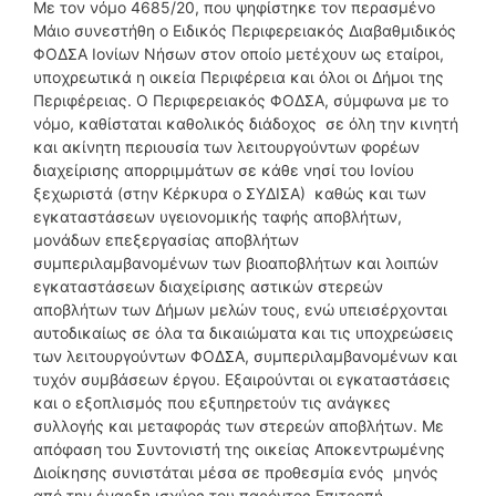
Με τον νόμο 4685/20, που ψηφίστηκε τον περασμένο
Μάιο συνεστήθη ο Ειδικός Περιφερειακός Διαβαθμιδικός
ΦΟΔΣΑ Ιονίων Νήσων στον οποίο μετέχουν ως εταίροι,
υποχρεωτικά η οικεία Περιφέρεια και όλοι οι Δήμοι της
Περιφέρειας. Ο Περιφερειακός ΦΟΔΣΑ, σύμφωνα με το
νόμο, καθίσταται καθολικός διάδοχος σε όλη την κινητή
και ακίνητη περιουσία των λειτουργούντων φορέων
διαχείρισης απορριμμάτων σε κάθε νησί του Ιονίου
ξεχωριστά (στην Κέρκυρα ο ΣΥΔΙΣΑ) καθώς και των
εγκαταστάσεων υγειονομικής ταφής αποβλήτων,
μονάδων επεξεργασίας αποβλήτων
συμπεριλαμβανομένων των βιοαποβλήτων και λοιπών
εγκαταστάσεων διαχείρισης αστικών στερεών
αποβλήτων των Δήμων μελών τους, ενώ υπεισέρχονται
αυτοδικαίως σε όλα τα δικαιώματα και τις υποχρεώσεις
των λειτουργούντων ΦΟΔΣΑ, συμπεριλαμβανομένων και
τυχόν συμβάσεων έργου. Εξαιρούνται οι εγκαταστάσεις
και ο εξοπλισμός που εξυπηρετούν τις ανάγκες
συλλογής και μεταφοράς των στερεών αποβλήτων. Με
απόφαση του Συντονιστή της οικείας Αποκεντρωμένης
Διοίκησης συνιστάται μέσα σε προθεσμία ενός μηνός
από την έναρξη ισχύος του παρόντος Επιτροπή