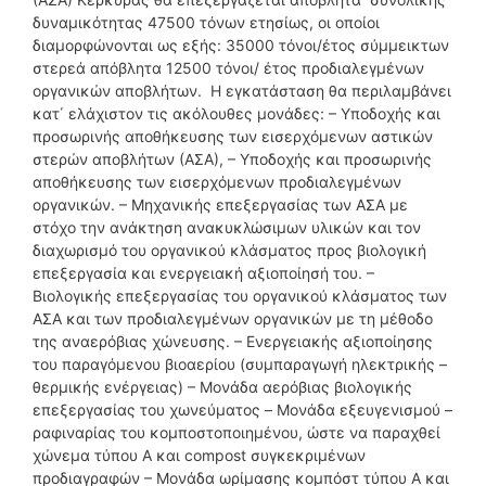
δυναμικότητας 47500 τόνων ετησίως, οι οποίοι
διαμορφώνονται ως εξής: 35000 τόνοι/έτος σύμμεικτων
στερεά απόβλητα 12500 τόνοι/ έτος προδιαλεγμένων
οργανικών αποβλήτων. Η εγκατάσταση θα περιλαμβάνει
κατ΄ ελάχιστον τις ακόλουθες μονάδες: – Υποδοχής και
προσωρινής αποθήκευσης των εισερχόμενων αστικών
στερών αποβλήτων (ΑΣΑ), – Υποδοχής και προσωρινής
αποθήκευσης των εισερχόμενων προδιαλεγμένων
οργανικών. – Μηχανικής επεξεργασίας των ΑΣΑ με
στόχο την ανάκτηση ανακυκλώσιμων υλικών και τον
διαχωρισμό του οργανικού κλάσματος προς βιολογική
επεξεργασία και ενεργειακή αξιοποίησή του. –
Βιολογικής επεξεργασίας του οργανικού κλάσματος των
ΑΣΑ και των προδιαλεγμένων οργανικών με τη μέθοδο
της αναερόβιας χώνευσης. – Ενεργειακής αξιοποίησης
του παραγόμενου βιοαερίου (συμπαραγωγή ηλεκτρικής –
θερμικής ενέργειας) – Μονάδα αερόβιας βιολογικής
επεξεργασίας του χωνεύματος – Mονάδα εξευγενισμού –
ραφιναρίας του κομποστοποιημένου, ώστε να παραχθεί
χώνεμα τύπου Α και compost συγκεκριμένων
προδιαγραφών – Μονάδα ωρίμασης κομπόστ τύπου Α και