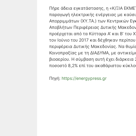
Πήρε άδεια εγκατάστασης, η «Κ/ΞΙΑ ΕΚΜΕ
παραγωγή ηλεκτρικής ενέργειας με καύσι
Απορριμμάτων (ΧΥ.ΤΑ.) των Κεντρικών Ε
Αποβλήτων Περιφέρειας Δυτικής Μακεδονί
προέρχεται από τα Κύτταρα Α’ και Β’ του 
τον Ιούνιο του 2017 και δέχθηκαν περίπ
περιφέρεια Δυτικής Μακεδονίας. Να θυμί
Κοινοπραξίας με τη ΔΙΑΔΥΜΑ, με αντικεί
βιοαερίου. Η σύμβαση αυτή έχει διάρκεια
ποσοστό 8,2% επί του ακαθάριστου κύκλο
Πηγή:
https://energypress.gr