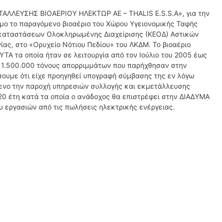
ΤΑΛΛΕΥΣΗΣ ΒΙΟΑΕΡΙΟΥ ΗΛΕΚΤΩΡ ΑΕ – THALIS E.S.S.A», για την
μο το παραγόμενο βιοαέριο του Χώρου Υγειονομικής Ταφής
γκαταστάσεων Ολοκληρωμένης Διαχείρισης (ΚΕΟΔ) Αστικών
ας, στο «Ορυχείο Νότιου Πεδίου» του ΛΚΔΜ. Το βιοαέριο
ΧΥΤΑ τα οποία ήταν σε λειτουργία από τον Ιούλιο του 2005 έως
ου 1.500.000 τόνους απορριμμάτων που παρήχθησαν στην
σουμε ότι είχε προηγηθεί υπογραφή σύμβασης της εν λόγω
μενο την παροχή υπηρεσιών συλλογής και εκμετάλλευσης
 20 έτη κατά τα οποία ο ανάδοχος θα επιστρέφει στην ΔΙΑΔΥΜΑ
υ εργασιών από τις πωλήσεις ηλεκτρικής ενέργειας.