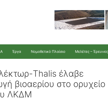
ΣΑ
Έργα
Νομοθετικό Πλαίσιο
Μελέτες – Έρευνες
λέκτωρ-Thalis έλαβε
ωγή βιοαερίου στο ορυχείο
ου ΛΚΔΜ