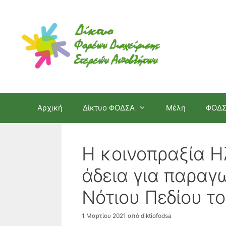
Μετάβαση
σε
περιεχόμενο
Αρχική
Δίκτυο ΦΟΔΣΑ
Μέλη
ΦΟΔ
Η κοινοπραξία Η
άδεια για παραγ
Νότιου Πεδίου τ
1 Μαρτίου 2021
από
diktiofodsa