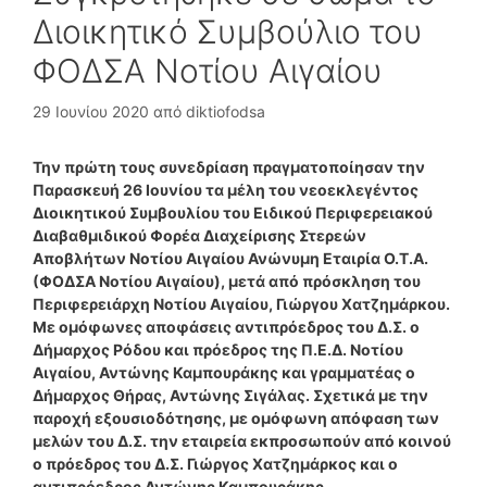
Διοικητικό Συμβούλιο του
ΦΟΔΣΑ Νοτίου Αιγαίου
29 Ιουνίου 2020
από
diktiofodsa
Την πρώτη τους συνεδρίαση πραγματοποίησαν την
Παρασκευή 26 Ιουνίου τα μέλη του νεοεκλεγέντος
Διοικητικού Συμβουλίου του Ειδικού Περιφερειακού
Διαβαθμιδικού Φορέα Διαχείρισης Στερεών
Αποβλήτων Νοτίου Αιγαίου Ανώνυμη Εταιρία Ο.Τ.Α.
(ΦΟΔΣΑ Νοτίου Αιγαίου), μετά από πρόσκληση του
Περιφερειάρχη Νοτίου Αιγαίου, Γιώργου Χατζημάρκου.
Με ομόφωνες αποφάσεις αντιπρόεδρος του Δ.Σ. ο
Δήμαρχος Ρόδου και πρόεδρος της Π.Ε.Δ. Νοτίου
Αιγαίου, Αντώνης Καμπουράκης και γραμματέας ο
Δήμαρχος Θήρας, Αντώνης Σιγάλας. Σχετικά με την
παροχή εξουσιοδότησης, με ομόφωνη απόφαση των
μελών του Δ.Σ. την εταιρεία εκπροσωπούν από κοινού
ο πρόεδρος του Δ.Σ. Γιώργος Χατζημάρκος και ο
αντιπρόεδρος Αντώνης Καμπουράκης…