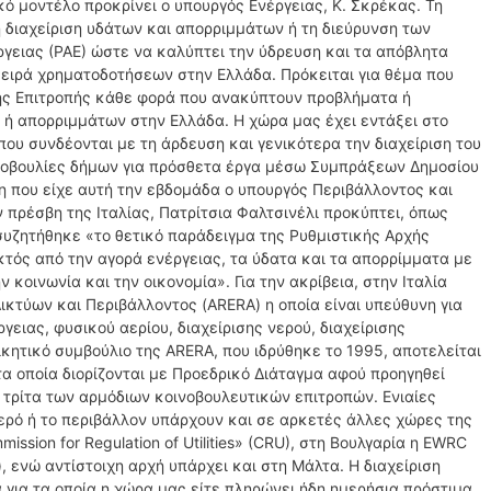
κό μοντέλο προκρίνει ο υπουργός Ενέργειας, Κ. Σκρέκας. Τη
η διαχείριση υδάτων και απορριμμάτων ή τη διεύρυνση των
γειας (ΡΑΕ) ώστε να καλύπτει την ύδρευση και τα απόβλητα
σειρά χρηματοδοτήσεων στην Ελλάδα. Πρόκειται για θέμα που
ής Επιτροπής κάθε φορά που ανακύπτουν προβλήματα ή
 ή απορριμμάτων στην Ελλάδα. Η χώρα μας έχει εντάξει στο
υ συνδέονται με τη άρδευση και γενικότερα την διαχείριση του
ωτοβουλίες δήμων για πρόσθετα έργα μέσω Συμπράξεων Δημοσίου
ση που είχε αυτή την εβδομάδα ο υπουργός Περιβάλλοντος και
πρέσβη της Ιταλίας, Πατρίτσια Φαλτσινέλι προκύπτει, όπως
συζητήθηκε «το θετικό παράδειγμα της Ρυθμιστικής Αρχής
 εκτός από την αγορά ενέργειας, τα ύδατα και τα απορρίμματα με
κοινωνία και την οικονομία». Για την ακρίβεια, στην Ιταλία
Δικτύων και Περιβάλλοντος (ARERA) η οποία είναι υπεύθυνη για
ειας, φυσικού αερίου, διαχείρισης νερού, διαχείρισης
κητικό συμβούλιο της ARERA, που ιδρύθηκε το 1995, αποτελείται
α οποία διορίζονται με Προεδρικό Διάταγμα αφού προηγηθεί
 τρίτα των αρμόδιων κοινοβουλευτικών επιτροπών. Ενιαίες
νερό ή το περιβάλλον υπάρχουν και σε αρκετές άλλες χώρες της
ission for Regulation of Utilities» (CRU), στη Βουλγαρία η EWRC
, ενώ αντίστοιχη αρχή υπάρχει και στη Μάλτα. Η διαχείριση
 για τα οποία η χώρα μας είτε πληρώνει ήδη ημερήσια πρόστιμα