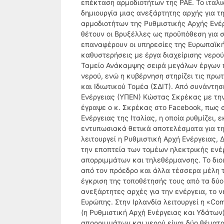
επέκταση αρμοδιοτήτων της ΡΑΕ. Το ιταλι
δημιουργία μιας ανεξάρτητης αρχής για τ
αρμοδιοτήτων της Ρυθμιστικής Αρχής Ενέρ
θέτουν οι Βρυξέλλες ως προϋπόθεση για 
επαναφέρουν οι υπηρεσίες της Ευρωπαϊκ
καθυστερήσεις με έργα διαχείρισης νερού
Ταμείο Ανάκαμψης σειρά μεγάλων έργων πο
νερού, ενώ η κυβέρνηση στηρίζει τις πρ
και Ιδιωτικού Τομέα (ΣΔΙΤ). Από συνάντη
Ενέργειας (ΥΠΕΝ) Κώστας Σκρέκας με την 
έγραψε ο κ. Σκρέκας στο Facebook, πως 
Ενέργειας της Ιταλίας, η οποία ρυθμίζει,
εντυπωσιακά θετικά αποτελέσματα για την 
λειτουργεί η Ρυθμιστική Αρχή Ενέργειας, 
την εποπτεία των τομέων ηλεκτρικής ενέργ
απορριμμάτων και τηλεθέρμανσης. Το διοι
από τον πρόεδρο και άλλα τέσσερα μέλη τ
έγκριση της τοποθέτησής τους από τα δύο
ανεξάρτητες αρχές για την ενέργεια, το 
Ευρώπης. Στην Ιρλανδία λειτουργεί η «Comm
(η Ρυθμιστική Αρχή Ενέργειας και Υδάτων)
απορριμμάτων και νερού είναι δύο θέματα