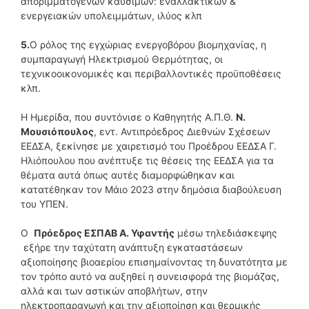
αποριμματογενών καυσίμων: εναλλακτικών &
ενεργειακών υπολειμμάτων, ιλύος κλπ
5.
Ο ρόλος της εγχώριας ενεργοβόρου βιομηχανίας, η
συμπαραγωγή Ηλεκτρισμού Θερμότητας, οι
τεχνικοοικονομικές και περιβαλλοντικές προϋποθέσεις
κλπ.
Η Ημερίδα, που συντόνισε ο Καθηγητής Α.Π.Θ.
Ν.
Μουσιόπουλος
, εντ. Αντιπρόεδρος Διεθνών Σχέσεων
ΕΕΔΣΑ, ξεκίνησε με χαιρετισμό του Προέδρου ΕΕΔΣΑ Γ.
Ηλιόπουλου που ανέπτυξε τις θέσεις της ΕΕΔΣΑ για τα
θέματα αυτά όπως αυτές διαμορφώθηκαν και
κατατέθηκαν τον Μάιο 2023 στην δημόσια διαβούλευση
του ΥΠΕΝ.
Ο
Πρόεδρος ΕΣΠΑΒ Α. Υφαντής
μέσω τηλεδιάσκεψης
εξήρε την ταχύτατη ανάπτυξη εγκαταστάσεων
αξιοποίησης βιοαερίου επισημαίνοντας τη δυνατότητα με
τον τρόπο αυτό να αυξηθεί η συνεισφορά της βιομάζας,
αλλά και των αστικών αποβλήτων, στην
ηλεκτροπαραγωγή και την αξιοποίηση και θερμικής