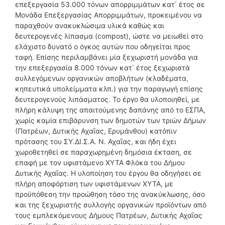
επεξεργασία 53.000 τόνων απορριμμάτων κατ΄ έτος σε
Μονάδα Επεξεργασίας Απορριμμάτων, προκειμένου να
παραχθούν ανακυκλώσιμα υλικά καθώς και
δευτερογενές λίπασμα (compost), ώστε να μειωθεί στο
ελάχιστο δυνατό ο όγκος αυτών που οδηγείται προς
ταφή. Επίσης περιλαμβάνει μία ξεχωριστή μονάδα για
την επεξεργασία 8.000 τόνων κατ΄ έτος ξεχωριστά
συλλεγόμενων οργανικών αποβλήτων (κλαδέματα,
κηπευτικά υπολείμματα κλπ.) για την παραγωγή επίσης
δευτερογενούς λιπάσματος. Το έργο θα υλοποιηθεί, με
πλήρη κάλυψη της απαιτούμενης δαπάνης από το ΕΣΠΑ,
χωρίς καμία επιβάρυνση των δημοτών των τριών Δήμων
(Πατρέων, Δυτικής Αχαΐας, Ερυμάνθου) κατόπιν
πρότασης του ΣΥ.ΔΙ.Σ.Α. Ν. Αχαΐας, και ήδη έχει
χωροθετηθεί σε παραχωρημένη δημόσια έκταση, σε
επαφή με τον υφιστάμενο ΧΥΤΑ Φλόκα του Δήμου
Δυτικής Αχαΐας. Η υλοποίηση του έργου θα οδηγήσει σε
πλήρη αποφόρτιση των υφιστάμενων ΧΥΤΑ, με
προϋπόθεση την προώθηση τόσο της ανακύκλωσης, όσο
και της ξεχωριστής συλλογής οργανικών προϊόντων από
τους εμπλεκόμενους Δήμους Πατρέων, Δυτικής Αχαΐας