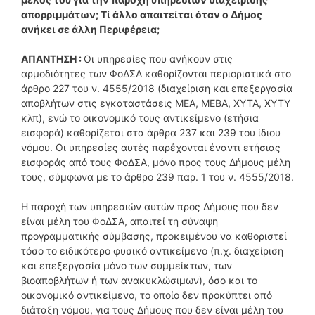
απορριμμάτων; Τί άλλο απαιτείται όταν ο Δήμος
ανήκει σε άλλη Περιφέρεια;
ΑΠΑΝΤΗΣΗ :
Οι υπηρεσίες που ανήκουν στις
αρμοδιότητες των ΦοΔΣΑ καθορίζονται περιοριστικά στο
άρθρο 227 του ν. 4555/2018 (διαχείριση και επεξεργασία
αποβλήτων στις εγκαταστάσεις ΜΕΑ, ΜΕΒΑ, ΧΥΤΑ, ΧΥΤΥ
κλπ), ενώ το οικονομικό τους αντικείμενο (ετήσια
εισφορά) καθορίζεται στα άρθρα 237 και 239 του ίδιου
νόμου. Οι υπηρεσίες αυτές παρέχονται έναντι ετήσιας
εισφοράς από τους ΦοΔΣΑ, μόνο προς τους Δήμους μέλη
τους, σύμφωνα με το άρθρο 239 παρ. 1 του ν. 4555/2018.
Η παροχή των υπηρεσιών αυτών προς Δήμους που δεν
είναι μέλη του ΦοΔΣΑ, απαιτεί τη σύναψη
προγραμματικής σύμβασης, προκειμένου να καθοριστεί
τόσο το ειδικότερο φυσικό αντικείμενο (π.χ. διαχείριση
και επεξεργασία μόνο των συμμείκτων, των
βιοαποβλήτων ή των ανακυκλώσιμων), όσο και το
οικονομικό αντικείμενο, το οποίο δεν προκύπτει από
διάταξη νόμου, για τους Δήμους που δεν είναι μέλη του