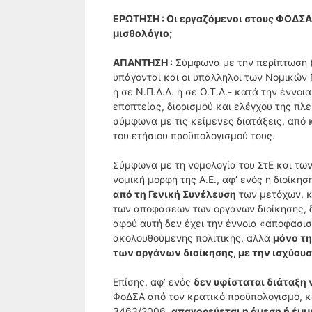
ΕΡΩΤΗΣΗ : Οι εργαζόμενοι στους ΦΟΔΣΑ μ
μισθολόγιο;
ΑΠΑΝΤΗΣΗ :
Σύμφωνα με την περίπτωση (σ
υπάγονται και οι υπάλληλοι των Νομικών 
ή σε Ν.Π.Δ.Δ. ή σε Ο.Τ.Α.- κατά την έννο
εποπτείας, διορισμού και ελέγχου της πλε
σύμφωνα με τις κείμενες διατάξεις, από 
του ετήσιου προϋπολογισμού τους.
Σύμφωνα με τη νομολογία του ΣτΕ και των
νομική μορφή της Α.Ε., αφ’ ενός η διοίκη
από τη Γενική Συνέλευση
των μετόχων, κ
των αποφάσεων των οργάνων διοίκησης, δ
αφού αυτή δεν έχει την έννοια «αποφασισ
ακολουθούμενης πολιτικής, αλλά
μόνο τ
των οργάνων διοίκησης, με την ισχύουσ
Επίσης, αφ’ ενός
δεν υφίσταται διάταξη 
ΦοΔΣΑ από τον κρατικό προϋπολογισμό, κα
3463/2006,
απαγορεύεται η άμεση ή έμ