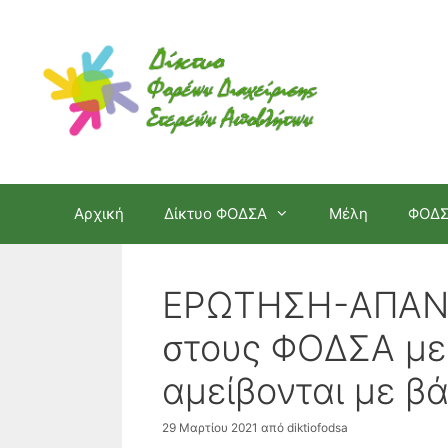
Μετάβαση
σε
περιεχόμενο
Αρχική
Δίκτυο ΦΟΔΣΑ
Μέλη
ΦΟΔ
ΕΡΩΤΗΣΗ-ΑΠΑΝΤ
στους ΦΟΔΣΑ με 
αμείβονται με βά
29 Μαρτίου 2021
από
diktiofodsa