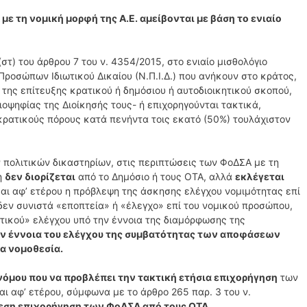
ε τη νομική μορφή της Α.Ε. αμείβονται με βάση το ενιαίο
τ) του άρθρου 7 του ν. 4354/2015, στο ενιαίο μισθολόγιο
Προσώπων Ιδιωτικού Δικαίου (Ν.Π.Ι.Δ.) που ανήκουν στο κράτος,
ια της επίτευξης κρατικού ή δημόσιου ή αυτοδιοικητικού σκοπού,
ιοψηφίας της Διοίκησής τους- ή επιχορηγούνται τακτικά,
κρατικούς πόρους κατά πενήντα τοις εκατό (50%) τουλάχιστον
 πολιτικών δικαστηρίων, στις περιπτώσεις των ΦοΔΣΑ με τη
ση
δεν διορίζεται
από το Δημόσιο ή τους ΟΤΑ, αλλά
εκλέγεται
αι αφ’ ετέρου η πρόβλεψη της άσκησης ελέγχου νομιμότητας επί
εν συνιστά «εποπτεία» ή «έλεγχο» επί του νομικού προσώπου,
τικού» ελέγχου υπό την έννοια της διαμόρφωσης της
ην έννοια του ελέγχου της συμβατότητας των αποφάσεων
α νομοθεσία.
νόμου που να προβλέπει την τακτική ετήσια επιχορήγηση
των
ι αφ’ ετέρου, σύμφωνα με το άρθρο 265 παρ. 3 του ν.
μεση επιχορήγηση των ΦοΔΣΑ από τους ΟΤΑ.