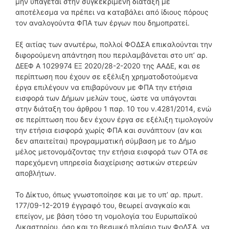
μην υπάγεται στην συγκεκριμένη διάταξη με
αποτέλεσμα να πρέπει να καταβάλει από ίδιους πόρους
τον αναλογούντα ΦΠΑ των έργων που δημοπρατεί.
Εξ αιτίας των ανωτέρω, πολλοί ΦΟΔΣΑ επικαλούνται την
διφορούμενη απάντηση που περιλαμβάνεται στο υπ’ αρ.
ΔΕΕΦ Α 1029974 ΕΞ 2020/28-2-2020 της ΑΑΔΕ, και σε
περίπτωση που έχουν σε εξέλιξη χρηματοδοτούμενα
έργα επιλέγουν να επιβαρύνουν με ΦΠΑ την ετήσια
εισφορά των Δήμων μελών τους, ώστε να υπάγονται
στην διάταξη του άρθρου 1 παρ. 10 του ν.4281/2014, ενώ
σε περίπτωση που δεν έχουν έργα σε εξέλιξη τιμολογούν
την ετήσια εισφορά χωρίς ΦΠΑ και συνάπτουν (αν και
δεν απαιτείται) προγραμματική σύμβαση με το Δήμο
μέλος μετονομάζοντας την ετήσια εισφορά των ΟΤΑ σε
παρεχόμενη υπηρεσία διαχείρισης αστικών στερεών
αποβλήτων.
Το Δίκτυο, όπως γνωστοποίησε και με το υπ’ αρ. πρωτ.
177/09-12-2019 έγγραφό του, θεωρεί αναγκαίο και
επείγον, με βάση τόσο τη νομολογία του Ευρωπαϊκού
Δικαστηρίου, όσο και το θεσμικό πλαίσιο των ΦοΔΣΑ, να