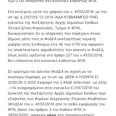
των ΟΤΑ) υπάγονταν στο κανονικό καθεστώς ΦΠΑ.
Στη συνέχεια, μετά την ψήφιση του ν. 4555/2018, με την
υπ’ αρ. Ε.2197/05-12-2019 (ΑΔΑ:ΨΞΒΒ46ΜΠ3Ζ-ΠΗΕ)
εγκύκλιο της Ανεξάρτητης Αρχής Δημοσίων Εσόδων
(Γενική Δ/νση Φορολογίας, Τμήμα Α’ ΦΠΑ),
διευκρινίστηκε ότι οι υπηρεσίες που παρέχουν στους
Δήμους μέλη τους οι ΦοΔΣΑ ανεξαρτήτως νομικής
μορφής (είτε Σύνδεσμοι είτε ΑΕ των ΟΤΑ) και αφορούν
τις αποκλειστικές αρμοδιότητες που ασκούν οι ΦοΔΣΑ,
όπως αυτές ορίζονται στο άρθρο 227 του ν.4555/2018,
δεν υπάγονται στο κανονικό καθεστώς ΦΠΑ.
Σε ερώτημα του Δικτύου ΦοΔΣΑ σε σχέση με τα
ανωτέρω έγγραφα, με το υπ’ αρ.
ΔΕΕΦ
Α 1029974 ΕΞ
2020/28-2-2020 έγγραφό της η ΑΑΔΕ απάντησε ως εξής
:
«Τα αναγραφόμενα στην εγκύκλιο Ε.2197/2019 του
Διοικητή της Ανεξάρτητης Αρχής Δημοσίων Εσόδων περί
εξαίρεσης των Φορέων Διαχείρισης Στερεών Αποβλήτων
(ΦΟΔΣΑ) του ν. 4555/2018 από το πεδίο εφαρμογής του
ΦΠΑ, βάσει του άρθρου 3 του Κώδικα ΦΠΑ (ν.
2859/2000), αφορούν
μόνο
στις προγραμματικές