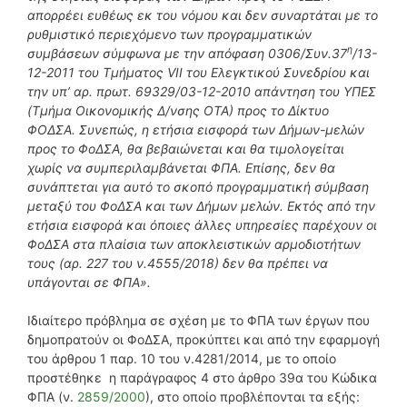
απορρέει ευθέως εκ του νόμου και δεν συναρτάται με το
ρυθμιστικό περιεχόμενο των προγραμματικών
η
συμβάσεων σύμφωνα με την απόφαση 0306/Συν.37
/13-
12-2011 του Τμήματος
VII
του Ελεγκτικού Συνεδρίου και
την υπ’ αρ. πρωτ. 69329/03-12-2010 απάντηση του ΥΠΕΣ
(Τμήμα Οικονομικής Δ/νσης ΟΤΑ) προς το Δίκτυο
ΦΟΔΣΑ. Συνεπώς, η ετήσια εισφορά των Δήμων-μελών
προς το ΦοΔΣΑ, θα βεβαιώνεται και θα τιμολογείται
χωρίς να συμπεριλαμβάνεται ΦΠΑ. Επίσης, δεν θα
συνάπτεται για αυτό το σκοπό προγραμματική σύμβαση
μεταξύ του ΦοΔΣΑ και των Δήμων μελών. Εκτός από την
ετήσια εισφορά και όποιες άλλες υπηρεσίες παρέχουν οι
ΦοΔΣΑ στα πλαίσια των αποκλειστικών αρμοδιοτήτων
τους (αρ. 227 του ν.4555/2018) δεν θα πρέπει να
υπάγονται σε ΦΠΑ».
Ιδιαίτερο πρόβλημα σε σχέση με το ΦΠΑ των έργων που
δημοπρατούν οι ΦοΔΣΑ, προκύπτει και από την εφαρμογή
του άρθρου 1 παρ. 10 του ν.4281/2014, με το οποίο
προστέθηκε η παράγραφος 4 στο άρθρο 39α του Κώδικα
ΦΠΑ (ν.
2859/2000
), στο οποίο προβλέπονται τα εξής: