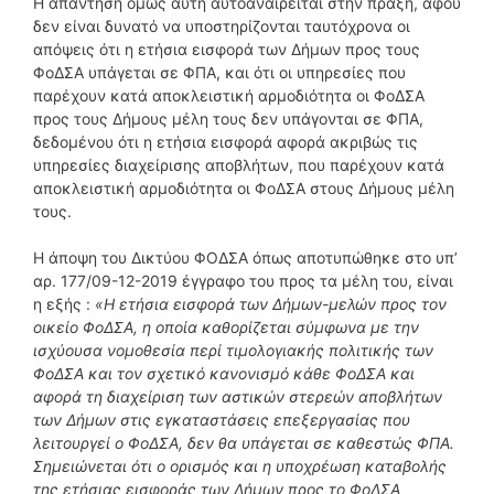
Η απάντηση όμως αυτή αυτοαναιρείται στην πράξη, αφού
δεν είναι δυνατό να υποστηρίζονται ταυτόχρονα οι
απόψεις ότι η ετήσια εισφορά των Δήμων προς τους
ΦοΔΣΑ υπάγεται σε ΦΠΑ, και ότι οι υπηρεσίες που
παρέχουν κατά αποκλειστική αρμοδιότητα οι ΦοΔΣΑ
προς τους Δήμους μέλη τους δεν υπάγονται σε ΦΠΑ,
δεδομένου ότι η ετήσια εισφορά αφορά ακριβώς τις
υπηρεσίες διαχείρισης αποβλήτων, που παρέχουν κατά
αποκλειστική αρμοδιότητα οι ΦοΔΣΑ στους Δήμους μέλη
τους.
Η άποψη του Δικτύου ΦΟΔΣΑ όπως αποτυπώθηκε στο υπ’
αρ. 177/09-12-2019 έγγραφο του προς τα μέλη του, είναι
η εξής :
«Η ετήσια εισφορά των Δήμων-μελών προς τον
οικείο ΦοΔΣΑ, η οποία καθορίζεται σύμφωνα με την
ισχύουσα νομοθεσία περί τιμολογιακής πολιτικής των
ΦοΔΣΑ και τον σχετικό κανονισμό κάθε ΦοΔΣΑ και
αφορά τη διαχείριση των αστικών στερεών αποβλήτων
των Δήμων στις εγκαταστάσεις επεξεργασίας που
λειτουργεί ο ΦοΔΣΑ, δεν θα υπάγεται σε καθεστώς ΦΠΑ.
Σημειώνεται ότι ο ορισμός και η υποχρέωση καταβολής
της ετήσιας εισφοράς των Δήμων προς το ΦοΔΣΑ