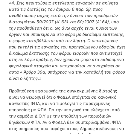
«4. Στις περιπτώσεις εκτέλεσης εργασιών σε ακίνητα
κατά τις διατάξεις του άρθρου 6 παρ. 2β, προς
αναθέτουσες αρχές κατά την έννοια των προεδρικών
διαταγμάτων 59/2007 (Α΄ 63) και 60/2007 (Α΄ 64), υπό
την προϋπόθεση ότι οι ως άνω αρχές είναι κύριοι των
έργων και υποκείμενοι στο φόρο με δικαίωμα έκπτωσης,
ο φόρος καταβάλλεται από τον λήπτη. Ο υποκείμενος
που εκτελεί τις εργασίες του προηγούμενου εδαφίου έχει
δικαίωμα έκπτωσης του φόρου εισροών που αντιστοιχεί
στις εν λόγω πράξεις, δεν χρεώνει φόρο στα εκδιδόμενα
φορολογικά στοιχεία και υποχρεούται να αναγράφει σε
αυτά « Άρθρο 39α, υπόχρεος για την καταβολή του φόρου
είναι ο λήπτης.»
Προϋπόθεση εφαρμογής της συγκεκριμένης διάταξης
είναι να θεωρηθεί ότι ο ΦοΔΣΑ υπάγεται σε κανονικό
καθεστώς ΦΠΑ, και να τιμολογεί τις παρεχόμενες
υπηρεσίες με ΦΠΑ. Για την υπαγωγή του ελέγχεται από
την αρμόδια Δ.Ο.Υ με την υποβολή των περιοδικών
δηλώσεων ΦΠΑ. Αν ο ΦοΔΣΑ δεν συμπεριλαμβάνει ΦΠΑ
στις υπηρεσίες που παρέχει στους Δήμους κινδυνεύει να