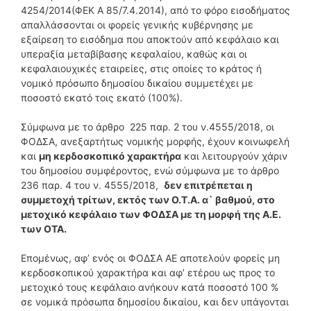
4254/2014(ΦΕΚ Α 85/7.4.2014), από το φόρο εισοδήματος
απαλλάσσονται οι φορείς γενικής κυβέρνησης με
εξαίρεση το εισόδημα που αποκτούν από κεφάλαιο και
υπεραξία μεταβίβασης κεφαλαίου, καθώς και οι
κεφαλαιουχικές εταιρείες, στις οποίες το κράτος ή
νομικό πρόσωπο δημοσίου δικαίου συμμετέχει με
ποσοστό εκατό τοις εκατό (100%).
Σύμφωνα με το άρθρο 225 παρ. 2 του ν.4555/2018, οι
ΦΟΔΣΑ, ανεξαρτήτως νομικής μορφής, έχουν κοινωφελή
και
μη κερδοσκοπικό χαρακτήρα
και λειτουργούν χάριν
του δημοσίου συμφέροντος, ενώ σύμφωνα με το άρθρο
236 παρ. 4 του ν. 4555/2018,
δεν επιτρέπεται η
συμμετοχή τρίτων, εκτός των Ο.Τ.Α. α` βαθμού, στο
μετοχικό κεφάλαιο των ΦΟΔΣΑ με τη μορφή της Α.Ε.
των ΟΤΑ.
Επομένως, αφ’ ενός οι ΦΟΔΣΑ ΑΕ αποτελούν φορείς μη
κερδοσκοπικού χαρακτήρα και αφ’ ετέρου ως προς το
μετοχικό τους κεφάλαιο ανήκουν κατά ποσοστό 100 %
σε νομικά πρόσωπα δημοσίου δικαίου, και δεν υπάγονται