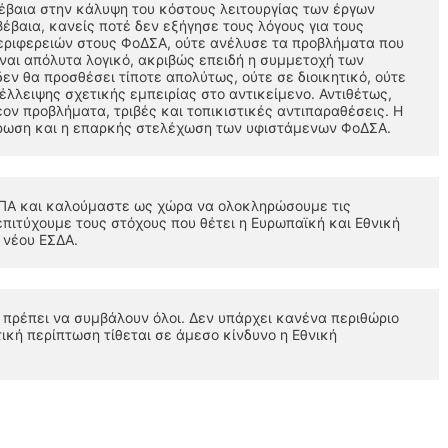
βαια στην κάλυψη του κόστους λειτουργίας των έργων 
βαια, κανείς ποτέ δεν εξήγησε τους λόγους για τους 
εριφερειών στους ΦοΔΣΑ, ούτε ανέλυσε τα προβλήματα που 
ίναι απόλυτα λογικό, ακριβώς επειδή η συμμετοχή των 
ν θα προσθέσει τίποτε απολύτως, ούτε σε διοικητικό, ούτε 
έλλειψης σχετικής εμπειρίας στο αντικείμενο. Αντιθέτως, 
ν προβλήματα, τριβές και τοπικιστικές αντιπαραθέσεις. Η 
ύρωση και η επαρκής στελέχωση των υφιστάμενων ΦοΔΣΑ. 
ΣΠΑ και καλούμαστε ως χώρα να ολοκληρώσουμε τις 
πιτύχουμε τους στόχους που θέτει η Ευρωπαϊκή και Εθνική 
 νέου ΕΣΔΑ. 
 πρέπει να συμβάλουν όλοι. Δεν υπάρχει κανένα περιθώριο 
ική περίπτωση τίθεται σε άμεσο κίνδυνο η Εθνική 