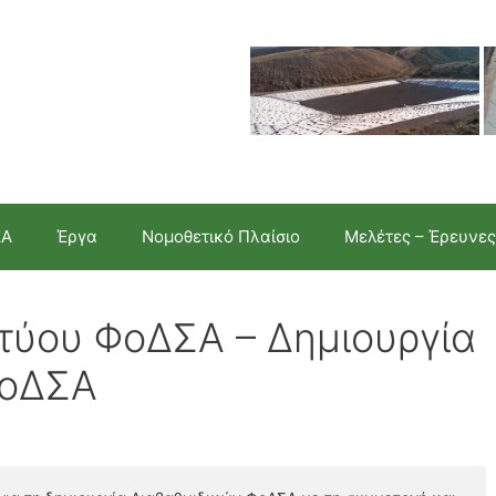
ΣΑ
Έργα
Νομοθετικό Πλαίσιο
Μελέτες – Έρευνες
κτύου ΦοΔΣΑ – Δημιουργία
ΦοΔΣΑ