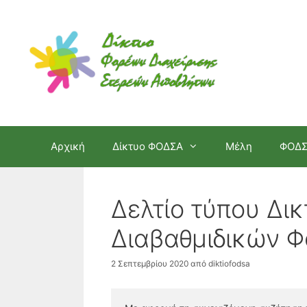
Μετάβαση
σε
περιεχόμενο
Αρχική
Δίκτυο ΦΟΔΣΑ
Μέλη
ΦΟΔ
Δελτίο τύπου Δι
Διαβαθμιδικών 
2 Σεπτεμβρίου 2020
από
diktiofodsa