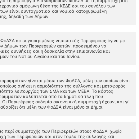
ια τη δημιουργία Διαβαθμιδικών ΦοΔΣΑ με τη συμμετοχή και 
αχρονικά ομόφωνη θέση της ΚΕΔΕ και του συνόλου των 
άτων είναι συνταγματικά και νομικά κατοχυρωμένη 
σης, δηλαδή των Δήμων. 
ΦοΔΣΑ σε συγκεκριμένες νησιωτικές Περιφέρειες έγινε με 
ν Δήμων των Περιφερειών αυτών, προκειμένου να 
ικές συνθήκες και η δυσκολία στην επικοινωνία και 
ων του Νοτίου Αιγαίου και του Ιονίου.
πορριμμάτων γίνεται μέσω των ΦοΔΣΑ, μέλη των οποίων είναι 
 οποίους ανήκει η αρμοδιότητα της συλλογής και μεταφοράς 
ότητα λειτουργίας των ΣΜΑ και των ΜΕΒΑ. Το κόστος 
ρριμμάτων καλύπτεται από τα δημοτικά τέλη που 
Οι Περιφέρειες ουδεμία οικονομική συμμετοχή έχουν, και γι’ 
αθαρίζει ότι μέλη των ΦοΔΣΑ είναι μόνο οι Δήμοι. 
ις περί συμμετοχής των Περιφερειών στους ΦοΔΣΑ, χωρίς 
οχή των Περιφερειών και στον τομέα της συλλογής και 