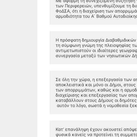
Με αφορμή τη συνεχιζόμενη συζήτηση γ
των Περιφερειών, υπενθυμίζουμε τη δι
ΦοΔΣΑ, ότι η διαχείριση των απορριμμ
αρμοδιότητα του Α΄ Βαθμού Αυτοδιοίκη
Η πρόσφατη δημιουργία Διαβαθμιδικών 
τη σύμφωνη γνώμη της πλειοψηφίας τω
αντιμετωπιστούν οι ιδιαίτερες γεωγραφ
συνεργασία μεταξύ των νησιωτικών Δήμ
Σε όλη την χώρα, η επεξεργασία των α
αποκλειστικά και μόνο οι Δήμοι, στους
των απορριμμάτων, καθώς και η αρμοδι
διαχείρισης και επεξεργασίας των απο
καταβάλλουν στους Δήμους οι δημότες. 
 αυτόν το λόγο, σωστά η νομοθεσία ξεκ
Κατ’ επανάληψη έχουν ακουστεί απόψε
φυσικά κανείς να προτείνει τη συμμετ