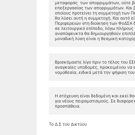
μεταφοράς  των απορριμμάτων, ούτε βέ
επεξεργασίας των απορριμμάτων. Και βέ
οποίους προτείνει τη συμμετοχή των Π
θα λύσει αυτή η συμμετοχή. Και αυτό ε
Περιφερειών στη διοίκηση των ΦοΔΣΑ δε
σε λειτουργικό επίπεδο, λόγω πλήρους 
αναπόφευκτα θα δημιουργηθούν επιπλέο
μοναδική λύση είναι η θεσμική κατοχ
Βρισκόμαστε λίγο πριν το τέλος του Ε
αναγκαίες υποδομές, προκειμένου να ε
νομοθεσία, ειδικά μετά την ψήφιση του
Η στόχευση είναι δεδομένη και εκεί θα
για νέους πειραματισμούς. Σε διαφορετ
προσπάθεια.  
Το Δ.Σ του Δικτύου