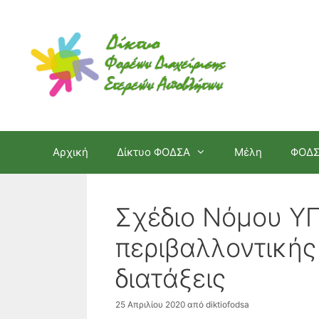
Μετάβαση
σε
περιεχόμενο
Αρχική
Δίκτυο ΦΟΔΣΑ
Μέλη
ΦΟΔ
Σχέδιο Νόμου Υ
περιβαλλοντικής
διατάξεις
25 Απριλίου 2020
από
diktiofodsa