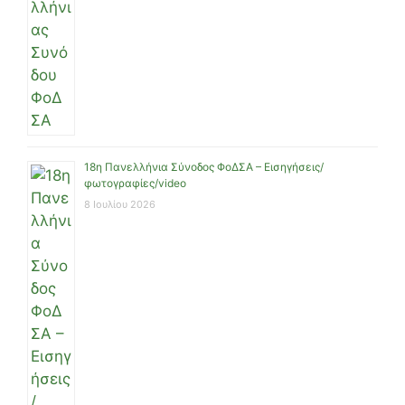
18η Πανελλήνια Σύνοδος ΦοΔΣΑ – Εισηγήσεις/
φωτογραφίες/video
8 Ιουλίου 2026