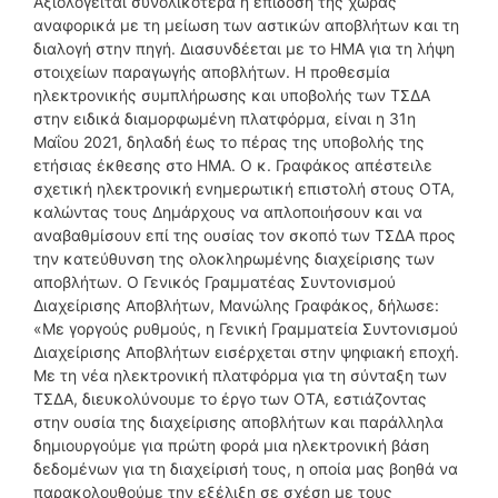
Αξιολογείται συνολικότερα η επίδοση της χώρας
αναφορικά με τη μείωση των αστικών αποβλήτων και τη
διαλογή στην πηγή. Διασυνδέεται με το ΗΜΑ για τη λήψη
στοιχείων παραγωγής αποβλήτων. Η προθεσμία
ηλεκτρονικής συμπλήρωσης και υποβολής των ΤΣΔΑ
στην ειδικά διαμορφωμένη πλατφόρμα, είναι η 31η
Μαΐου 2021, δηλαδή έως το πέρας της υποβολής της
ετήσιας έκθεσης στο ΗΜΑ. Ο κ. Γραφάκος απέστειλε
σχετική ηλεκτρονική ενημερωτική επιστολή στους ΟΤΑ,
καλώντας τους Δημάρχους να απλοποιήσουν και να
αναβαθμίσουν επί της ουσίας τον σκοπό των ΤΣΔΑ προς
την κατεύθυνση της ολοκληρωμένης διαχείρισης των
αποβλήτων. Ο Γενικός Γραμματέας Συντονισμού
Διαχείρισης Αποβλήτων, Μανώλης Γραφάκος, δήλωσε:
«Με γοργούς ρυθμούς, η Γενική Γραμματεία Συντονισμού
Διαχείρισης Αποβλήτων εισέρχεται στην ψηφιακή εποχή.
Με τη νέα ηλεκτρονική πλατφόρμα για τη σύνταξη των
ΤΣΔΑ, διευκολύνουμε το έργο των ΟΤΑ, εστιάζοντας
στην ουσία της διαχείρισης αποβλήτων και παράλληλα
δημιουργούμε για πρώτη φορά μια ηλεκτρονική βάση
δεδομένων για τη διαχείρισή τους, η οποία μας βοηθά να
παρακολουθούμε την εξέλιξη σε σχέση με τους