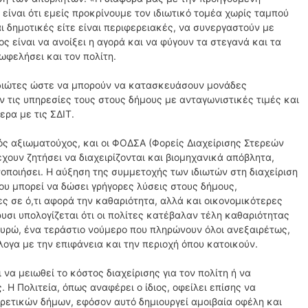
είναι ότι εμείς προκρίνουμε τον ιδιωτικό τομέα χωρίς ταμπού
ναι δημοτικές είτε είναι περιφερειακές, να συνεργαστούν με
ς είναι να ανοίξει η αγορά και να φύγουν τα στεγανά και τα
 ωφελήσει και τον πολίτη.
ιδιώτες ώστε να μπορούν να κατασκευάσουν μονάδες
 τις υπηρεσίες τους στους δήμους με ανταγωνιστικές τιμές και
ερα με τις ΣΔΙΤ.
ός αξιωματούχος, και οι ΦΟΔΣΑ (Φορείς Διαχείρισης Στερεών
χουν ζητήσει να διαχειρίζονται και βιομηχανικά απόβλητα,
οποιήσει. Η αύξηση της συμμετοχής των ιδιωτών στη διαχείριση
ου μπορεί να δώσει γρήγορες λύσεις στους δήμους,
ες σε ό,τι αφορά την καθαριότητα, αλλά και οικονομικότερες
υσι υπολογίζεται ότι οι πολίτες κατέβαλαν τέλη καθαριότητας
ευρώ, ένα τεράστιο νούμερο που πληρώνουν όλοι ανεξαιρέτως,
λογα με την επιφάνεια και την περιοχή όπου κατοικούν.
 να μειωθεί το κόστος διαχείρισης για τον πολίτη ή να
 Η Πολιτεία, όπως αναφέρει ο ίδιος, οφείλει επίσης να
ρετικών δήμων, εφόσον αυτό δημιουργεί αμοιβαία οφέλη και