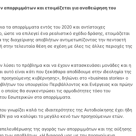
ων απορριμμάτων και ετοιμάζεται για αναθεώρηση του
ια τα απορρίμματα εντός του 2020 και αντίστοιχες
, ώστε να επιλεγεί ένα ρεαλιστικό σχέδιο δράσης, ετοιμάζεται
α της διαχείρισης αποβλήτων αντιμετωπίζοντας την πενταετή
ή στην τελευταία θέση σε σχέση με όλες τις άλλες περιοχές της
ν λύσει το πρόβλημα και να έχουν κατασκευάσει μονάδες και η
αι αυτό είναι κάτι που ξεκάθαρα αποδίδουμε στην ιδεοληψία της
προηγούμενης κυβέρνησης», δηλώνει στο «business stories» o
οβλήτων του υπουργείου Περιβάλλοντος και Ενέργειας και πρώην
 οποίος θα συγκεντρώσει τις αρμοδιότητες τόσο του
 του Εσωτερικών στα απορρίμματα.
υ γνωρίζει καλά τις ιδιαιτερότητες της Αυτοδιοίκησης έχει ήδη
ΠΕΝ για να καλύψει το μεγάλο κενό των προηγούμενων ετών.
 απελευθέρωσης της αγοράς των απορριμμάτων και της αύξησης
ιση των αποβλήτων. «Η διαφορά μας με την προηγούμενη