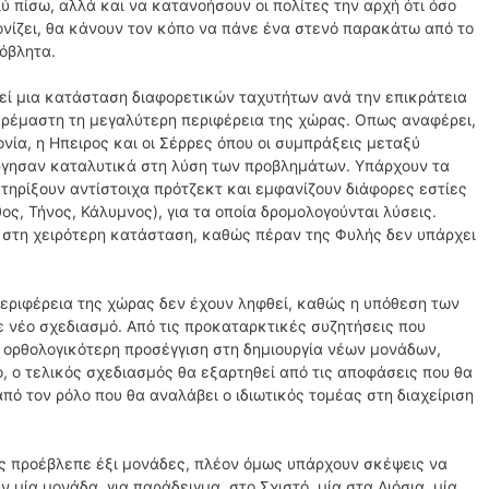
ύ πίσω, αλλά και να κατανοήσουν οι πολίτες την αρχή ότι όσο
ονίζει, θα κάνουν τον κόπο να πάνε ένα στενό παρακάτω από το
πόβλητα.
μεί μια κατάσταση διαφορετικών ταχυτήτων ανά την επικράτεια
κρέμαστη τη μεγαλύτερη περιφέρεια της χώρας. Οπως αναφέρει,
ία, η Ηπειρος και οι Σέρρες όπου οι συμπράξεις μεταξύ
ούργησαν καταλυτικά στη λύση των προβλημάτων. Υπάρχουν τα
τηρίξουν αντίστοιχα πρότζεκτ και εμφανίζουν διάφορες εστίες
, Τήνος, Κάλυμνος), για τα οποία δρομολογούνται λύσεις.
αι στη χειρότερη κατάσταση, καθώς πέραν της Φυλής δεν υπάρχει
περιφέρεια της χώρας δεν έχουν ληφθεί, καθώς η υπόθεση των
ε νέο σχεδιασμό. Από τις προκαταρκτικές συζητήσεις που
ια ορθολογικότερη προσέγγιση στη δημιουργία νέων μονάδων,
, ο τελικός σχεδιασμός θα εξαρτηθεί από τις αποφάσεις που θα
πό τον ρόλο που θα αναλάβει ο ιδιωτικός τομέας στη διαχείριση
ς προέβλεπε έξι μονάδες, πλέον όμως υπάρχουν σκέψεις να
ν μία μονάδα, για παράδειγμα, στο Σχιστό, μία στα Λιόσια, μία