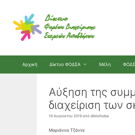
Μετάβαση
σε
περιεχόμενο
Αρχική
Δίκτυο ΦΟΔΣΑ
Μέλη
ΦΟΔ
Αύξηση της συμμ
διαχείριση των 
19 Αυγούστου 2019
από
diktiofodsa
Μαριάννα Τζάννε