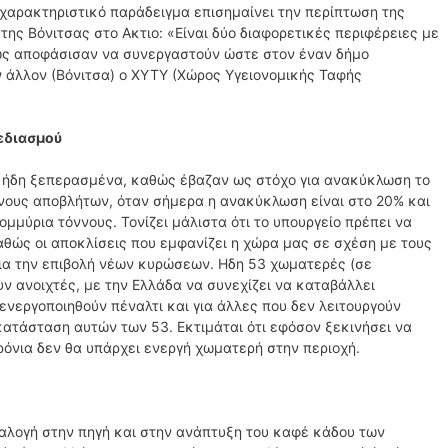
 χαρακτηριστικό παράδειγμα επισημαίνει την περίπτωση της
της Βόνιτσας στο Ακτιο: «Είναι δύο διαφορετικές περιφέρειες με
μως αποφάσισαν να συνεργαστούν ώστε στον έναν δήμο
ον άλλον (Βόνιτσα) ο ΧΥΤΥ (Χώρος Υγειονομικής Ταφής
χεδιασμού
ι ήδη ξεπερασμένα, καθώς έβαζαν ως στόχο για ανακύκλωση το
όνους αποβλήτων, όταν σήμερα η ανακύκλωση είναι στο 20% και
μμύρια τόννους. Τονίζει μάλιστα ότι το υπουργείο πρέπει να
αθώς οι αποκλίσεις που εμφανίζει η χώρα μας σε σχέση με τους
ια την επιβολή νέων κυρώσεων. Ηδη 53 χωματερές (σε
ν ανοιχτές, με την Ελλάδα να συνεχίζει να καταβάλλει
 ενεργοποιηθούν πέναλτι και για άλλες που δεν λειτουργούν
κατάσταση αυτών των 53. Εκτιμάται ότι εφόσον ξεκινήσει να
ρόνια δεν θα υπάρχει ενεργή χωματερή στην περιοχή.
ιαλογή στην πηγή και στην ανάπτυξη του καφέ κάδου των