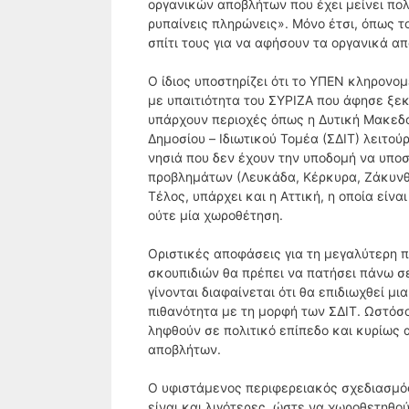
οργανικών αποβλήτων που έχει μείνει πολ
ρυπαίνεις πληρώνεις». Μόνο έτσι, όπως τ
σπίτι τους για να αφήσουν τα οργανικά α
Ο ίδιος υποστηρίζει ότι το ΥΠΕΝ κληρονο
με υπαιτιότητα του ΣΥΡΙΖΑ που άφησε ξε
υπάρχουν περιοχές όπως η Δυτική Μακεδον
Δημοσίου – Ιδιωτικού Τομέα (ΣΔΙΤ) λειτ
νησιά που δεν έχουν την υποδομή να υποσ
προβλημάτων (Λευκάδα, Κέρκυρα, Ζάκυνθος
Τέλος, υπάρχει και η Αττική, η οποία είν
ούτε μία χωροθέτηση.
Οριστικές αποφάσεις για τη μεγαλύτερη 
σκουπιδιών θα πρέπει να πατήσει πάνω σ
γίνονται διαφαίνεται ότι θα επιδιωχθεί μ
πιθανότητα με τη μορφή των ΣΔΙΤ. Ωστόσο
ληφθούν σε πολιτικό επίπεδο και κυρίως α
αποβλήτων.
Ο υφιστάμενος περιφερειακός σχεδιασμό
είναι και λιγότερες, ώστε να χωροθετηθού