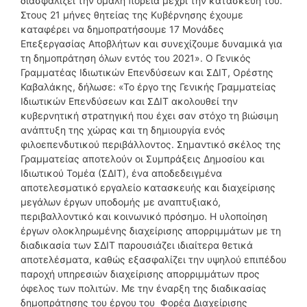
διασφαλίζει την ομαλή πορεία μέχρι την κατασκευή του.
Στους 21 μήνες θητείας της Κυβέρνησης έχουμε
καταφέρει να δημοπρατήσουμε 17 Μονάδες
Επεξεργασίας Αποβλήτων και συνεχίζουμε δυναμικά για
τη δημοπράτηση όλων εντός του 2021». Ο Γενικός
Γραμματέας Ιδιωτικών Επενδύσεων και ΣΔΙΤ, Ορέστης
Καβαλάκης, δήλωσε: «Το έργο της Γενικής Γραμματείας
Ιδιωτικών Επενδύσεων και ΣΔΙΤ ακολουθεί την
κυβερνητική στρατηγική που έχει σαν στόχο τη βιώσιμη
ανάπτυξη της χώρας και τη δημιουργία ενός
φιλοεπενδυτικού περιβάλλοντος. Σημαντικό σκέλος της
Γραμματείας αποτελούν οι Συμπράξεις Δημοσίου και
Ιδιωτικού Τομέα (ΣΔΙΤ), ένα αποδεδειγμένα
αποτελεσματικό εργαλείο κατασκευής και διαχείρισης
μεγάλων έργων υποδομής με αναπτυξιακό,
περιβαλλοντικό και κοινωνικό πρόσημο. Η υλοποίηση
έργων ολοκληρωμένης διαχείρισης απορριμμάτων με τη
διαδικασία των ΣΔΙΤ παρουσιάζει ιδιαίτερα θετικά
αποτελέσματα, καθώς εξασφαλίζει την υψηλού επιπέδου
παροχή υπηρεσιών διαχείρισης απορριμμάτων προς
όφελος των πολιτών. Με την έναρξη της διαδικασίας
δημοπράτησης του έργου του Φορέα Διαχείρισης