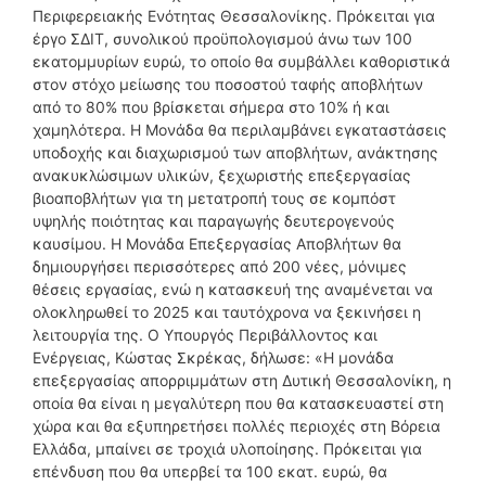
Περιφερειακής Ενότητας Θεσσαλονίκης. Πρόκειται για
έργο ΣΔΙΤ, συνολικού προϋπολογισμού άνω των 100
εκατομμυρίων ευρώ, το οποίο θα συμβάλλει καθοριστικά
στον στόχο μείωσης του ποσοστού ταφής αποβλήτων
από το 80% που βρίσκεται σήμερα στο 10% ή και
χαμηλότερα. Η Μονάδα θα περιλαμβάνει εγκαταστάσεις
υποδοχής και διαχωρισμού των αποβλήτων, ανάκτησης
ανακυκλώσιμων υλικών, ξεχωριστής επεξεργασίας
βιοαποβλήτων για τη μετατροπή τους σε κομπόστ
υψηλής ποιότητας και παραγωγής δευτερογενούς
καυσίμου. Η Μονάδα Επεξεργασίας Αποβλήτων θα
δημιουργήσει περισσότερες από 200 νέες, μόνιμες
θέσεις εργασίας, ενώ η κατασκευή της αναμένεται να
ολοκληρωθεί το 2025 και ταυτόχρονα να ξεκινήσει η
λειτουργία της. Ο Υπουργός Περιβάλλοντος και
Ενέργειας, Κώστας Σκρέκας, δήλωσε: «Η μονάδα
επεξεργασίας απορριμμάτων στη Δυτική Θεσσαλονίκη, η
οποία θα είναι η μεγαλύτερη που θα κατασκευαστεί στη
χώρα και θα εξυπηρετήσει πολλές περιοχές στη Βόρεια
Ελλάδα, μπαίνει σε τροχιά υλοποίησης. Πρόκειται για
επένδυση που θα υπερβεί τα 100 εκατ. ευρώ, θα