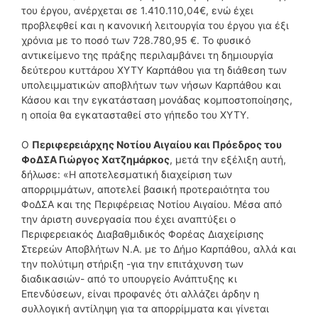
του έργου, ανέρχεται σε 1.410.110,04€, ενώ έχει
προβλεφθεί και η κανονική λειτουργία του έργου για έξι
χρόνια με το ποσό των 728.780,95 €. Το φυσικό
αντικείμενο της πράξης περιλαμβάνει τη δημιουργία
δεύτερου κυττάρου ΧΥΤΥ Καρπάθου για τη διάθεση των
υπολειμματικών αποβλήτων των νήσων Καρπάθου και
Κάσου και την εγκατάσταση μονάδας κομποστοποίησης,
η οποία θα εγκατασταθεί στο γήπεδο του ΧΥΤΥ.
Ο
Περιφερειάρχης Νοτίου Αιγαίου και Πρόεδρος του
ΦοΔΣΑ Γιώργος Χατζημάρκος
, μετά την εξέλιξη αυτή,
δήλωσε: «Η αποτελεσματική διαχείριση των
απορριμμάτων, αποτελεί βασική προτεραιότητα του
ΦοΔΣΑ και της Περιφέρειας Νοτίου Αιγαίου. Μέσα από
την άριστη συνεργασία που έχει αναπτύξει ο
Περιφερειακός Διαβαθμιδικός Φορέας Διαχείρισης
Στερεών Αποβλήτων Ν.Α. με το Δήμο Καρπάθου, αλλά και
την πολύτιμη στήριξη -για την επιτάχυνση των
διαδικασιών- από το υπουργείο Ανάπτυξης κι
Επενδύσεων, είναι προφανές ότι αλλάζει άρδην η
συλλογική αντίληψη για τα απορρίμματα και γίνεται