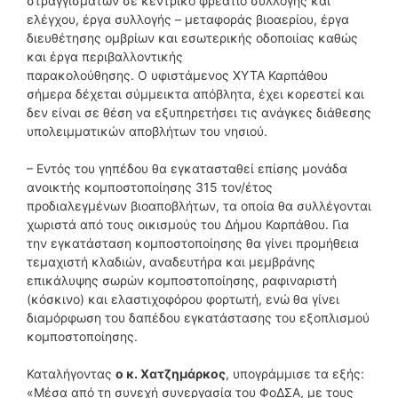
στραγγισμάτων σε κεντρικό φρεάτιο συλλογής και
ελέγχου, έργα συλλογής – μεταφοράς βιοαερίου, έργα
διευθέτησης ομβρίων και εσωτερικής οδοποιίας καθώς
και έργα περιβαλλοντικής
παρακολούθησης. O υφιστάμενος ΧΥΤΑ Καρπάθου
σήμερα δέχεται σύμμεικτα απόβλητα, έχει κορεστεί και
δεν είναι σε θέση να εξυπηρετήσει τις ανάγκες διάθεσης
υπολειμματικών αποβλήτων του νησιού.
– Εντός του γηπέδου θα εγκατασταθεί επίσης μονάδα
ανοικτής κομποστοποίησης 315 τον/έτος
προδιαλεγμένων βιοαποβλήτων, τα οποία θα συλλέγονται
χωριστά από τους οικισμούς του Δήμου Καρπάθου. Για
την εγκατάσταση κομποστοποίησης θα γίνει προμήθεια
τεμαχιστή κλαδιών, αναδευτήρα και μεμβράνης
επικάλυψης σωρών κομποστοποίησης, ραφιναριστή
(κόσκινο) και ελαστιχοφόρου φορτωτή, ενώ θα γίνει
διαμόρφωση του δαπέδου εγκατάστασης του εξοπλισμού
κομποστοποίησης.
Καταλήγοντας
ο κ. Χατζημάρκος
, υπογράμμισε τα εξής:
«Μέσα από τη συνεχή συνεργασία του ΦοΔΣΑ, με τους