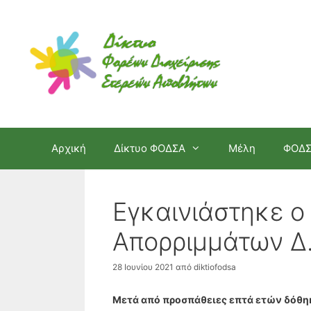
Μετάβαση
σε
περιεχόμενο
Αρχική
Δίκτυο ΦΟΔΣΑ
Μέλη
ΦΟΔ
Εγκαινιάστηκε 
Απορριμμάτων Δ.
28 Ιουνίου 2021
από
diktiofodsa
Μετά από προσπάθειες επτά ετών δόθ