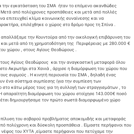
ια την εγκατάσταση του ΣΜΑ ήταν το επόμενο ακανθώδες
 . Μετά από πολύχρονες προσπάθειες και μετά από πολλές
να επιτευχθεί κλίμα κοινωνικής συναίνεσης και να
αρακτήρα, επιλέχθηκε ο χώρος στο δρόμο προς τη Σπίνα .
απαλλάξαμε την Κουντούρα από την οικολογική επιβάρυνση του
Α και μετά από τη χρηματοδότηση της Περιφέρειας με 280.000 €
ου χώρου , στους Αγίους Θεοδώρους .
στους Αγίους Θεοδώρους και την αναγκαστική μεταφορά όλου
στο Ακρωτήρι στα Χανιά , άρχισε η διαμόρφωση του χώρου που
ους συρμούς . Η κινητή περιουσία του ΣΜΑ , δηλαδή ένας
τουν ένα σύστημα συμπίεσης (για την συμπίεση των
 στο κάτω μέρος τους για τη συλλογή των στραγγισμάτων , το
 Η απαραίτητη διαμόρφωση του χώρου στοίχησε 143.000€ ποσό
ι έτσι δημιουργήσαμε τον πρώτο σωστά διαμορφωμένο χώρο
επίλυση του σοβαρού προβλήματος αποκομιδής και μεταφοράς
πό πολύχρονη και δύσκολη προσπάθεια . Είμαστε περήφανοι που
 νέφος του ΧΥΤΑ ,είμαστε περήφανοι που πετύχαμε την