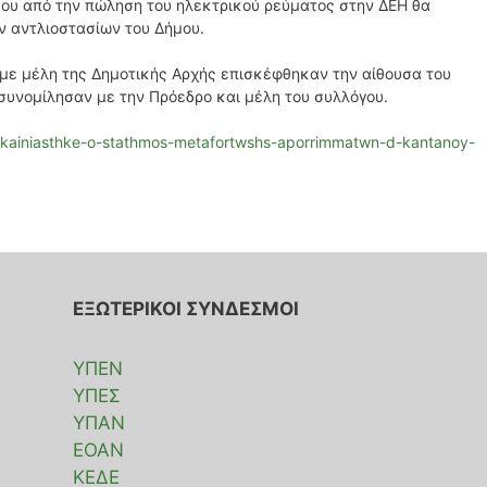
ου από την πώληση του ηλεκτρικού ρεύματος στην ΔΕΗ θα
 αντλιοστασίων του Δήμου.
 με μέλη της Δημοτικής Αρχής επισκέφθηκαν την αίθουσα του
συνομίλησαν με την Πρόεδρο και μέλη του συλλόγου.
gkainiasthke-o-stathmos-metafortwshs-aporrimmatwn-d-kantanoy-
ΕΞΩΤΕΡΙΚΟΙ ΣΥΝΔΕΣΜΟΙ
ΥΠΕΝ
ΥΠΕΣ
ΥΠΑΝ
ΕΟΑΝ
ΚΕΔΕ