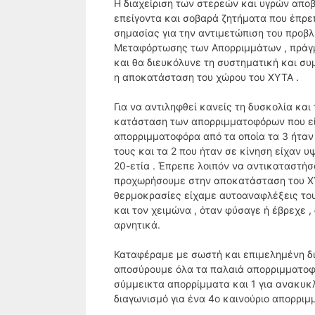
Η διαχείριση των στερεών και υγρών αποβ
επείγοντα και σοβαρά ζητήματα που έπρεπ
σημασίας για την αντιμετώπιση του προβλ
Μεταφόρτωσης των Απορριμμάτων , πράγμ
και θα διευκόλυνε τη συστηματική και συ
η αποκατάσταση του χώρου του ΧΥΤΑ .
Για να αντιληφθεί κανείς τη δυσκολία κα
κατάσταση των απορριμματοφόρων που είχ
απορριμματοφόρα από τα οποία τα 3 ήταν
τους και τα 2 που ήταν σε κίνηση είχαν 
20-ετία . Έπρεπε λοιπόν να αντικαταστή
προχωρήσουμε στην αποκατάσταση του ΧΥΤ
θερμοκρασίες είχαμε αυτοαναφλέξεις του
και τον χειμώνα , όταν φύσαγε ή έβρεχε 
αρνητικά.
Καταφέραμε με σωστή και επιμελημένη δι
αποσύρουμε όλα τα παλαιά απορριμματοφό
σύμμεικτα απορρίμματα και 1 για ανακυκ
διαγωνισμό για ένα 4ο καινούριο απορρι