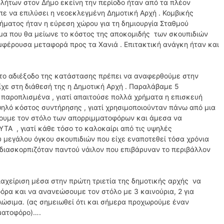
λήτων στον Δήμο εκείνη την περίοδο ήταν από τα πλέον
ε να επιλύσει η νεοεκλεγμένη Δημοτική Αρχή . Κομβικής
ήματος ήταν η εύρεση χώρου για τη δημιουργία Σταθμού
α που θα μείωνε το κόστος της αποκομιδής των σκουπιδιών
μφέρουσα μεταφορά προς τα Χανιά . Επιτακτική ανάγκη ήταν και
ι το αδιέξοδο της κατάστασης πρέπει να αναφερθούμε στην
ε στη διάθεσή της η Δημοτική Αρχή . Παραλάβαμε 5
 παροπλισμένα , γιατί απαιτούσε πολλά χρήματα η επισκευή
υψηλό κόστος συντήρησης , γιατί χρησιμοποιούνταν πάνω από μια
σουμε τον στόλο των απορριμματοφόρων και άμεσα να
Α , γιατί κάθε τόσο το καλοκαίρι από τις υψηλές
 μεγάλου όγκου σκουπιδιών που είχε εναποτεθεί τόσα χρόνια
, διασκορπιζόταν παντού νάιλον που επιβάρυναν το περιβάλλον
αχείριση μέσα στην πρώτη τριετία της δημοτικής αρχής να
ρα και να ανανεώσουμε τον στόλο με 3 καινούρια, 2 για
λώσιμα. (ας σημειωθεί ότι και σήμερα προχωρούμε έναν
μματοφόρο)….