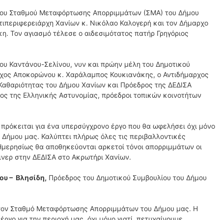
του Σταθμού Μεταφόρτωσης Απορριμμάτων (ΣΜΑ) του Δήμου
τιπεριφερειάρχη Χανίων κ. Νικόλαο Καλογερή και τον Δήμαρχο
η. Τον αγιασμό τέλεσε ο αιδεσιμότατος πατήρ Γρηγόριος
ου Καντάνου-Σελίνου, νυν και πρώην μέλη του Δημοτικού
ρχος Αποκορώνου κ. Χαράλαμπος Κουκιανάκης, ο Αντιδήμαρχος
Καθαριότητας του Δήμου Χανίων και Πρόεδρος της ΔΕΔΙΣΑ
ς της Ελληνικής Αστυνομίας, πρόεδροι τοπικών κοινοτήτων
ρόκειται για ένα υπερσύγχρονο έργο που θα ωφελήσει όχι μόνο
υ Δήμου μας. Καλύπτει πλήρως όλες τις περιβαλλοντικές
Ημερησίως θα αποθηκεύονται αρκετοί τόνοι απορριμμάτων οι
ινερ στην ΔΕΔΙΣΑ στο Ακρωτήρι Χανίων.
ου – Βλησίδη,
Πρόεδρος του Δημοτικού Συμβουλίου του Δήμου
 τον Σταθμό Μεταφόρτωσης Απορριμμάτων του Δήμου μας. Η
ργο για την περιοχή μας ,όχι μόνο γιατί πετυχαίνουμε