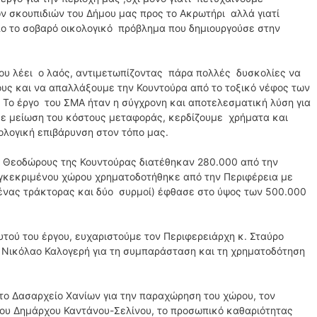
 σκουπιδιών του Δήμου μας προς το Ακρωτήρι αλλά γιατί
πο το σοβαρό οικολογικό πρόβλημα που δημιουργούσε στην
υ λέει ο λαός, αντιμετωπίζοντας πάρα πολλές δυσκολίες να
υς και να απαλλάξουμε την Κουντούρα από το τοξικό νέφος των
Το έργο του ΣΜΑ ήταν η σύγχρονη και αποτελεσματική λύση για
με μείωση του κόστους μεταφοράς, κερδίζουμε χρήματα και
ολογική επιβάρυνση στον τόπο μας.
. Θεοδώρους της Κουντούρας διατέθηκαν 280.000 από την
υγκεκριμένου χώρου χρηματοδοτήθηκε από την Περιφέρεια με
ένας τράκτορας και δύο συρμοί) έφθασε στο ύψος των 500.000
τού του έργου, ευχαριστούμε τον Περιφερειάρχη κ. Σταύρο
. Νικόλαο Καλογερή για τη συμπαράσταση και τη χρηματοδότηση
 το Δασαρχείο Χανίων για την παραχώρηση του χώρου, τον
του Δημάρχου Καντάνου-Σελίνου, το προσωπικό καθαριότητας