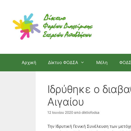
Μετάβαση
σε
περιεχόμενο
Αρχική
Δίκτυο ΦΟΔΣΑ
Μέλη
ΦΟΔ
Ιδρύθηκε ο διαβ
Αιγαίου
12 Ιουνίου 2020
από
diktiofodsa
Την Ιδρυτική Γενική Συνέλευση των μετόχ