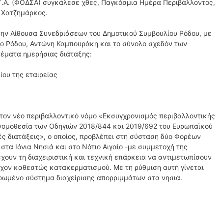
Τ.Α. (ΦΟΔΣΑ) συγκάλεσε χθες, Παγκόσμια Ημέρα Περιβάλλοντος,
ς Χατζημάρκος.
ην Αίθουσα Συνεδριάσεων του Δημοτικού Συμβουλίου Ρόδου, με
ο Ρόδου, Αντώνη Καμπουράκη και το σύνολο σχεδόν των
θέματα ημερήσιας διάταξης:
ου της εταιρείας
 τον νέο περιβαλλοντικό νόμο «Εκσυγχρονισμός περιβαλλοντικής
νομοθεσία των Οδηγιών 2018/844 και 2019/692 του Ευρωπαϊκού
πές διατάξεις», ο οποίος, προβλέπει στη σύσταση δύο Φορέων
τα Ιόνια Νησιά και στο Νότιο Αιγαίο -με συμμετοχή της
έχουν τη διαχειριστική και τεχνική επάρκεια να αντιμετωπίσουν
χον καθεστώς κατακερματισμού. Με τη ρύθμιση αυτή γίνεται
ρωμένο σύστημα διαχείρισης απορριμμάτων στα νησιά.