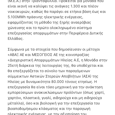
(Μ.Ε.Α.) στην Τριανταφυλλιά. Πρόκειται για μονάδα που
είναι ικανή να καλύψει τις ανάγκες 1.300 και πλέον
νοικοκυριών, καθώς θα παράγει σε ετήσια βάση έως και
5.100MWh πράσινης ηλεκτρικής ενέργειας,
εφαρμόζοντας τη μέθοδο της ξηρής αναερόβιας
χώνευσης και το πρώτο ολοκληρωμένο σύστημα
επεξεργασίας απορριμμάτων στην Περιφέρεια Δυτικής
Ελλάδας.
Σύμφωνα με τα στοιχεία που δημοσίευσαν οι μέτοχοι
«ΑΒΑΞ ΑΕ και ΜΕΣΟΓΕΙΟΣ ΑΕ της κοινοπραξίας
«Διαχειριστική Απορριμμάτων Ηλείας Α.Ε, η Μονάδα στην
25ετή διάρκεια της λειτουργίας της, θα υποδέχεται και
θα επεξεργάζεται το σύνολο των παραγόμενων
σύμμεικτων Αστικών Στερεών Αποβλήτων (ΑΣΑ) της
Ηλείας με δυναμικότητα 80.000 τόνους ετησίως. Η
επεξεργασία θα είναι τόσο μηχανική για την ανάκτηση
εμπορεύσιμων ανακυκλώσιμων προϊόντων (όπως χαρτί,
χαρτόνι, πλαστικά, γυαλί, σιδηρούχα και μη σιδηρούχα
μέταλλα), όσο και βιολογική για την επεξεργασία του
βιοαποδομήσιμου κλάσματος και την παραγωγή
ηλεκτρικής ενέργειας, με την αξιοποίηση του