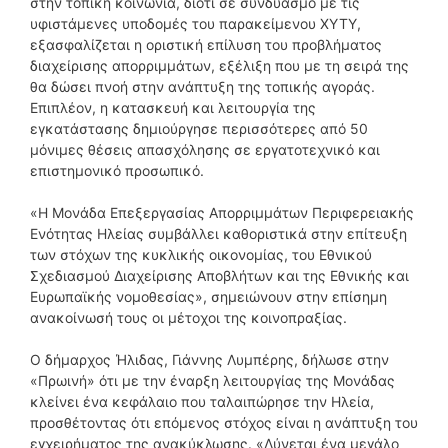
στην τοπική κοινωνία, διότι σε συνδυασμό με τις
υφιστάμενες υποδομές του παρακείμενου ΧΥΤΥ,
εξασφαλίζεται η οριστική επίλυση του προβλήματος
διαχείρισης απορριμμάτων, εξέλιξη που με τη σειρά της
θα δώσει πνοή στην ανάπτυξη της τοπικής αγοράς.
Επιπλέον, η κατασκευή και λειτουργία της
εγκατάστασης δημιούργησε περισσότερες από 50
μόνιμες θέσεις απασχόλησης σε εργατοτεχνικό και
επιστημονικό προσωπικό.
«Η Μονάδα Επεξεργασίας Απορριμμάτων Περιφερειακής
Ενότητας Ηλείας συμβάλλει καθοριστικά στην επίτευξη
των στόχων της κυκλικής οικονομίας, του Εθνικού
Σχεδιασμού Διαχείρισης Αποβλήτων και της Εθνικής και
Ευρωπαϊκής νομοθεσίας», σημειώνουν στην επίσημη
ανακοίνωσή τους οι μέτοχοι της κοινοπραξίας.
Ο δήμαρχος Ήλιδας, Γιάννης Λυμπέρης, δήλωσε στην
«Πρωινή» ότι με την έναρξη λειτουργίας της Μονάδας
κλείνει ένα κεφάλαιο που ταλαιπώρησε την Ηλεία,
προσθέτοντας ότι επόμενος στόχος είναι η ανάπτυξη του
εγχειρήματος της ανακύκλωσης. «Λύνεται ένα μεγάλο