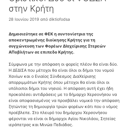
στην Κρήτη
28 Ιουνίου 2019
από
diktiofodsa
Δημοσιεύτηκε σε ΦΕΚ η συντονίστρια της
αποκεντρωμένης διοίκησης Κρήτης για τη
συγχώνευση των Φορέων ΔΙαχείρισης Στερεών
ΑΠοβλήτων σε επιπεδο Κρήτης.
Σύμφωνα με την απόφαση οι φορείς πλέον θα είναι δύο.
Η ΔΕΔΙΣΑ που μέτοχοι θα είναι όλοι οι δήμοι του νομού
Χανίων και ο Ενιαίος Σύνδεσμος ΔιαΧείρισης
απορριμμάτων Κρήτης όπου μέτοχοι θα είναι όλοι οι
υπόλοιποι δήμοι του νησιού. Η απόφαση αυτή έχει ήδη
προκαλέσει αντιδράσεις με το δήμαρχο Χερσονήσου να
είναι αποφασισμένος να προσβάλει νομικά την απόφαση
ζητώντας τη δημιουργία τριών φορέων κάτι που ο νόμος
προέβλεπε. Στο πλευρό του δημάρχου Χερσονήσου
φέρονται να είναι οι δήμαρχοι Αγίου Νικολάου, Σητείας
ιεράπετρας και Μινώα Πεδιάδας.