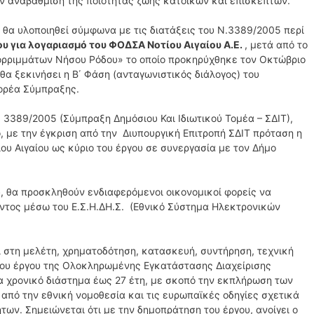
ην αναβάθμιση της ποιότητας ζωής κατοίκων και επισκεπτών.
υ θα υλοποιηθεί σύμφωνα με τις διατάξεις του Ν.3389/2005 περί
ου για λογαριασμό του ΦΟΔΣΑ Νοτίου Αιγαίου Α.Ε.
, μετά από το
ρριμμάτων Νήσου Ρόδου» το οποίο προκηρύχθηκε τον Οκτώβριο
θα ξεκινήσει η Β΄ Φάση (ανταγωνιστικός διάλογος) του
Φορέα Σύμπραξης.
. 3389/2005 (Σύμπραξη Δημόσιου Και Ιδιωτικού Τομέα – ΣΔΙΤ),
 με την έγκριση από την Διυπουργική Επιτροπή ΣΔΙΤ πρόταση η
ου Αιγαίου ως κύριο του έργου σε συνεργασία με τον Δήμο
ύ, θα προσκληθούν ενδιαφερόμενοι οικονομικοί φορείς να
τος μέσω του Ε.Σ.Η.ΔΗ.Σ. (Εθνικό Σύστημα Ηλεκτρονικών
ι στη μελέτη, χρηματοδότηση, κατασκευή, συντήρηση, τεχνική
 του έργου της Ολοκληρωμένης Εγκατάστασης Διαχείρισης
ια χρονικό διάστημα έως 27 έτη, με σκοπό την εκπλήρωση των
από την εθνική νομοθεσία και τις ευρωπαϊκές οδηγίες σχετικά
των. Σημειώνεται ότι με την δημοπράτηση του έργου, ανοίγει ο