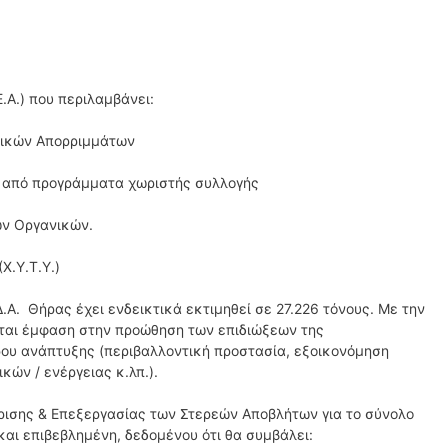
Α.) που περιλαμβάνει:
τικών Απορριμμάτων
 από προγράμματα χωριστής συλλογής
ν Οργανικών.
Χ.Υ.Τ.Υ.)
.Α. Θήρας έχει ενδεικτικά εκτιμηθεί σε 27.226 τόνους. Με την
νεται έμφαση στην προώθηση των επιδιώξεων της
όρου ανάπτυξης (περιβαλλοντική προστασία, εξοικονόμηση
κών / ενέργειας κ.λπ.).
ίρισης & Επεξεργασίας των Στερεών Αποβλήτων για το σύνολο
και επιβεβλημένη, δεδομένου ότι θα συμβάλει: