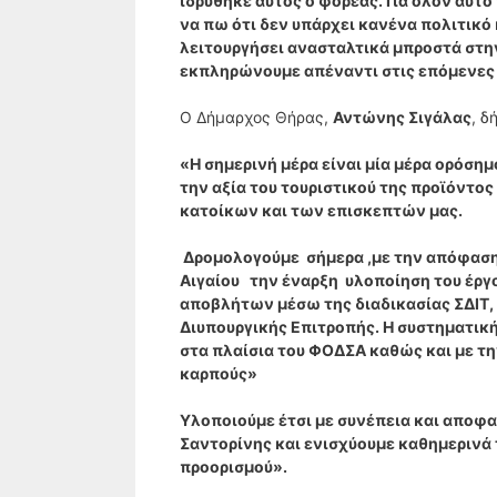
ιδρύθηκε αυτός ο φορέας. Για όλον αυτό
να πω ότι δεν υπάρχει κανένα πολιτικό 
λειτουργήσει ανασταλτικά μπροστά στη
εκπληρώνουμε απέναντι στις επόμενες 
Ο Δήμαρχος Θήρας,
Αντώνης Σιγάλας
, δ
«Η σημερινή μέρα είναι μία μέρα ορόσημο
την αξία του τουριστικού της προϊόντο
κατοίκων και των επισκεπτών μας.
Δρομολογούμε σήμερα ,με την απόφαση 
Αιγαίου την έναρξη υλοποίηση του έργ
αποβλήτων μέσω της διαδικασίας ΣΔΙΤ
Διυπουργικής Επιτροπής. Η συστηματική
στα πλαίσια του ΦΟΔΣΑ καθώς και με τη
καρπούς»
Υλοποιούμε έτσι με συνέπεια και αποφα
Σαντορίνης και ενισχύουμε καθημερινά
προορισμού».