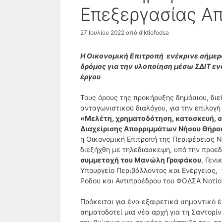
Επεξεργασίας Α
27 Ιουλίου 2022
από
diktiofodsa
Η Οικονομική Επιτροπή ενέκρινε σήμερα
δρόμος για την υλοποίηση μέσω ΣΔΙΤ ε
έργου
Τους όρους της προκήρυξης δημόσιου, διε
ανταγωνιστικού διαλόγου, για την επιλογ
«Μελέτη, χρηματοδότηση, κατασκευή, 
Διαχείρισης Απορριμμάτων Νήσου Θήρα
η Οικονομική Επιτροπή της Περιφέρειας Νο
διεξήχθη με τηλεδιάσκεψη, υπό την προεδ
συμμετοχή του Μανώλη Γραφάκου
, Γεν
Υπουργείο Περιβάλλοντος και Ενέργειας,
Ρόδου και Αντιπροέδρου του ΦΟΔΣΑ Νοτίο
Πρόκειται για ένα εξαιρετικά σημαντικό 
σηματοδοτεί μια νέα αρχή για τη Σαντορίν