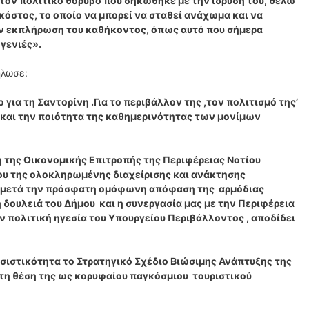
 τον πολιτικό θόρυβο που σηκώθηκε με την ίδρυσή του, θέλω
κόστος, το οποίο να μπορεί να σταθεί ανάχωμα και να
ν εκπλήρωση του καθήκοντος, όπως αυτό που σήμερα
γενιές».
ήλωσε:
 για τη Σαντορίνη .Για το περιβάλλον της ,τον πολιτισμό της’
ς και την ποιότητα της καθημερινότητας των μονίμων
της Οικονομικής Επιτροπής της Περιφέρειας Νοτίου
ου της ολοκληρωμένης διαχείρισης και ανάκτησης
, μετά την πρόσφατη ομόφωνη απόφαση της αρμόδιας
 δουλειά του Δήμου και η συνεργασία μας με την Περιφέρεια
ν πολιτική ηγεσία του Υπουργείου Περιβάλλοντος , αποδίδει
σιστικότητα το Στρατηγικό Σχέδιο Βιώσιμης Ανάπτυξης της
 τη θέση της ως κορυφαίου παγκόσμιου τουριστικού