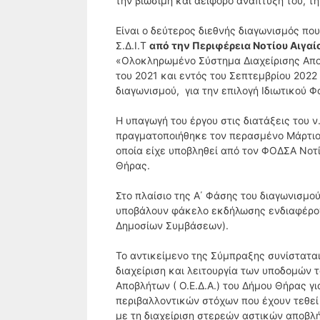
την βιώσιμη και αειφόρο ανάπτυξή του, τ
Είναι ο δεύτερος διεθνής διαγωνισμός πο
Σ.Δ.Ι.Τ
από την Περιφέρεια Νοτίου Αιγαί
«Ολοκληρωμένο Σύστημα Διαχείρισης Απο
του 2021 και εντός του Σεπτεμβρίου 2022 
διαγωνισμού, για την επιλογή Ιδιωτικού 
Η υπαγωγή του έργου στις διατάξεις του ν
πραγματοποιήθηκε τον περασμένο Μάρτιο,
οποία είχε υποβληθεί από τον ΦΟΔΣΑ Νοτί
Θήρας.
Στο πλαίσιο της Α΄ Φάσης του διαγωνισμο
υποβάλουν φάκελο εκδήλωσης ενδιαφέρον
Δημοσίων Συμβάσεων).
Το αντικείμενο της Σύμπραξης συνίστατα
διαχείριση και λειτουργία των υποδομών
Αποβλήτων ( Ο.Ε.Δ.Α.) του Δήμου Θήρας γ
περιβαλλοντικών στόχων που έχουν τεθεί 
με τη διαχείριση στερεών αστικών αποβλή