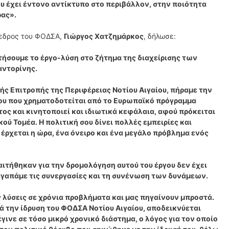
ου έχει έντονο αντίκτυπο στο περιβάλλον, στην ποιότητα
ρας».
όεδρος του ΦΟΔΣΑ,
Γιώργος Χατζημάρκος
, δήλωσε:
ήσουμε το έργο-λύση στο ζήτημα της διαχείρισης των
αντορίνης.
ής Επιτροπής της Περιφέρειας Νοτίου Αιγαίου, πήραμε την
ου που χρηματοδοτείται από το Ευρωπαϊκό πρόγραμμα
ς και κινητοποιεί και ιδιωτικά κεφάλαια, αφού πρόκειται
κού Τομέα. Η πολιτική σου δίνει πολλές εμπειρίες και
 έρχεται η ώρα, ένα όνειρο και ένα μεγάλο πρόβλημα ενός
ιτήθηκαν για την δρομολόγηση αυτού του έργου δεν έχει
αγαπάμε τις συνεργασίες και τη συνένωση των δυνάμεων.
ν λύσεις σε χρόνια προβλήματα και μας πηγαίνουν μπροστά.
ρά την ίδρυση του ΦΟΔΣΑ Νοτίου Αιγαίου, αποδεικνύεται
έγινε σε τόσο μικρό χρονικό διάστημα, ο λόγος για τον οποίο