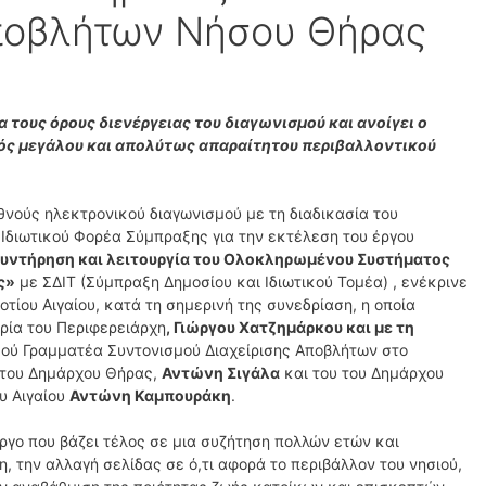
ποβλήτων Νήσου Θήρας
 τους όρους διενέργειας του διαγωνισμού και ανοίγει ο
νός μεγάλου και απολύτως απαραίτητου περιβαλλοντικού
θνούς ηλεκτρονικού διαγωνισμού με τη διαδικασία του
ή Ιδιωτικού Φορέα Σύμπραξης για την εκτέλεση του έργου
συντήρηση και λειτουργία του Ολοκληρωμένου Συστήματος
ς»
με ΣΔΙΤ (Σύμπραξη Δημοσίου και Ιδιωτικού Τομέα) , ενέκρινε
τίου Αιγαίου, κατά τη σημερινή της συνεδρίαση, η οποία
ρία του Περιφερειάρχη
, Γιώργου Χατζημάρκου και με τη
ικού Γραμματέα Συντονισμού Διαχείρισης Αποβλήτων στο
 του Δημάρχου Θήρας,
Αντώνη Σιγάλα
και του του Δημάρχου
υ Αιγαίου
Αντώνη Καμπουράκη
.
έργο που βάζει τέλος σε μια συζήτηση πολλών ετών και
η, την αλλαγή σελίδας σε ό,τι αφορά το περιβάλλον του νησιού,