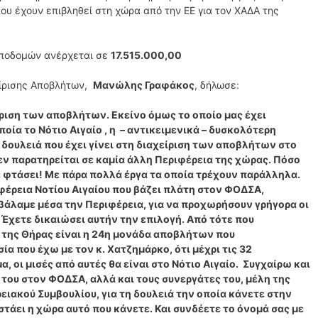
ου έχουν επιβληθεί στη χώρα από την ΕΕ για τον ΧΑΔΑ της
υποδομών ανέρχεται σε
17.515.000,00
είρισης Αποβλήτων,
Μανώλης Γραφάκος
, δήλωσε:
ριση των αποβλήτων. Εκείνο όμως το οποίο μας έχει
ποία το Νότιο Αιγαίο , η – αντικειμενικά – δυσκολότερη
Η δουλειά που έχει γίνει στη διαχείριση των αποβλήτων στο
δεν παρατηρείται σε καμία άλλη Περιφέρεια της χώρας. Πόσο
 φτάσει! Με πάρα πολλά έργα τα οποία τρέχουν παράλληλα.
φέρεια Νοτίου Αιγαίου που βάζει πλάτη στον ΦΟΔΣΑ,
 βάλαμε μέσα την Περιφέρεια, για να προχωρήσουν γρήγορα οι
. Έχετε δικαιώσει αυτήν την επιλογή. Από τότε που
 της Θήρας είναι η 24η μονάδα αποβλήτων που
ία που έχω με τον κ. Χατζημάρκο, ότι μέχρι τις 32
 οι μισές από αυτές θα είναι στο Νότιο Αιγαίο. Συγχαίρω και
 του στον ΦΟΔΣΑ, αλλά και τους συνεργάτες του, μέλη της
ειακού Συμβουλίου, για τη δουλειά την οποία κάνετε στην
τάει η χώρα αυτό που κάνετε. Και συνδέετε το όνομά σας με