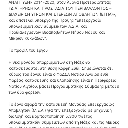
ΑΝΑΠΤΥΞΗ» 2014-2020, στον Άξονα Προτεραιότητας
«ΔΙΑΤΗΡΗΣΗ ΚΑΙ ΠΡΟΣΤΑΣΙΑ ΤΟΥ ΠΕΡΙΒΑΛΛΟΝΤΟΣ –
ΔΙΑΧΕΙΡΙΣΗ ΥΓΡΩΝ ΚΑΙ ΣΤΕΡΕΩΝ ΑΠΟΒΛΗΤΩΝ (ΕΤΠΑ)»,
και αποτελεί υποέργο της Πράξης “Επεξεργασία
υπολλειμματικών σύμμεικτων Α.Σ.Α. και
Προδιαλεγμενων Βιοαποβλήτων Νήσου Νάξου και
Μικρών Κυκλάδων”.
Το προφίλ του έργου
Η νέα μονάδα απορριμμάτων στη Νάξο θα
κατασκευαστεί στη θέση Κορφή Ξύδι. Σημειώνεται ότι
κύριος του έργου είναι ο ΦοΔΣΑ Νοτίου Αιγαίου ενώ
Φορέας κατασκευής και υλοποίησης είναι η Περιφέρεια
Νοτίου Αιγαίου, βάσει Προγραμματικής Σύμβασης μεταξύ
των δύο φορέων.
Το έργο αφορά την κατασκευή Μονάδας Επεξεργασίας
Αποβλήτων (Μ.Ε.Α.) για την επεξεργασία με μηχανική
διαλογή και κομποστοποίηση 5.300 τν/έτος
υπολειμματικών σύμμεικτων από τη Νάξο και τις Μικρές