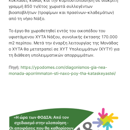
Κυκλάδες καθώς και την κομποστοποίσηση σε διακριτή
γραμμή 850 τν/έτος χωριστά συλλεγέντων
βιοαποβλήτων (τροφίμων και πρασίνων-κλαδεμάτων)
από τη νήσο Νάξο.
Το έργο θα χωροθετηθεί εντός του οικοπέδου του
υφιστάμενου ΧΥΤΑ Νάξου, συνολικής έκτασης 170.000
m2 περίπου. Μετά την έναρξη λειτουργίας της Μονάδας
ο ΧΥΤΑ θα μετατραπεί σε ΧΥΤ Υπολειμμάτων (ΧΥΤΥ) για
τη διάθεση υπολειμματικών απορριμμάτων.
Πηγή:
https://ypodomes.com/diagonismos-gia-nea-
monada-aporrimmaton-sti-naxo-poy-tha-kataskeyastei/