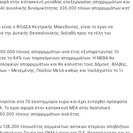
φορά στην κατασκευή μονάδας επεξεργασίας απορριμμάτων και
Α) συνολικής δυναμικότητας 335.000 τόνων απορριμμάτων κατ’
 είναι ο ΦΟΔΣΑ Κεντρικής Μακεδονίας, είναι το έργο να
α της Δυτικής Θεσσαλονίκης, δηλαδή προς τα τέλη του
300.000 τόνους απορριμμάτων ανά έτος εξυπηρετώντας 10
ντας το 64% των παραγόμενων απορριμμάτων. Η ΜΕΒΑ θα
ιολογικών απορριμμάτων και θα καλύπτει τους Δήμους Βόλβης,
ων – Μενεμένης, Παύλου Μελά καθώς και τουλάχιστον το ⅓
ογείται στα 70 εκατομμύρια ευρώ και έχει ενταχθεί πρόσφατα
. Το έργο αφορά στην κατασκευή ΜΕΑ στην Ανατολική
150.000 τόνους απορριμμάτων ανά έτος.
αι 128.200 τόνων/έτος σύμμεικτων αστικών στερεών αποβλήτων
 Ανατολικού Τομέα της ΠΚΜ (μέρος της Π.Ε. Θεσσαλονίκης και το