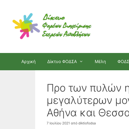
Μετάβαση
σε
περιεχόμενο
Αρχική
Δίκτυο ΦΟΔΣΑ
Μέλη
ΦΟΔ
Προ των πυλών 
μεγαλύτερων μο
Αθήνα και Θεσσ
7 Ιουλίου 2021
από
diktiofodsa