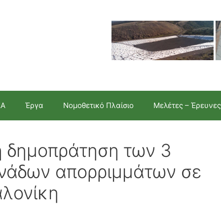
ΣΑ
Έργα
Νομοθετικό Πλαίσιο
Μελέτες – Έρευνες
η δημοπράτηση των 3
νάδων απορριμμάτων σε
αλονίκη