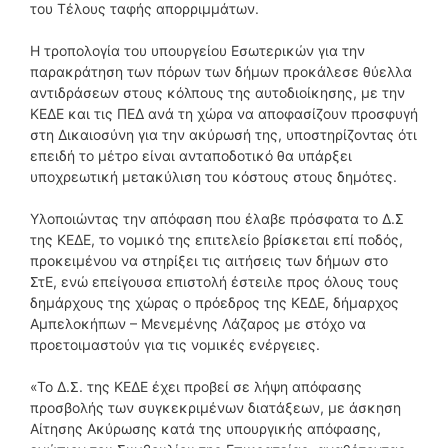
του Τέλους ταφής απορριμμάτων.
Η τροπολογία του υπουργείου Εσωτερικών για την
παρακράτηση των πόρων των δήμων προκάλεσε θύελλα
αντιδράσεων στους κόλπους της αυτοδιοίκησης, με την
ΚΕΔΕ και τις ΠΕΔ ανά τη χώρα να αποφασίζουν προσφυγή
στη Δικαιοσύνη για την ακύρωσή της, υποστηρίζοντας ότι
επειδή το μέτρο είναι ανταποδοτικό θα υπάρξει
υποχρεωτική μετακύλιση του κόστους στους δημότες.
Υλοποιώντας την απόφαση που έλαβε πρόσφατα το Δ.Σ
της ΚΕΔΕ, το νομικό της επιτελείο βρίσκεται επί ποδός,
προκειμένου να στηρίξει τις αιτήσεις των δήμων στο
ΣτΕ, ενώ επείγουσα επιστολή έστειλε προς όλους τους
δημάρχους της χώρας ο πρόεδρος της ΚΕΔΕ, δήμαρχος
Αμπελοκήπων – Μενεμένης Λάζαρος με στόχο να
προετοιμαστούν για τις νομικές ενέργειες.
«Το Δ.Σ. της ΚΕΔΕ έχει προβεί σε λήψη απόφασης
προσβολής των συγκεκριμένων διατάξεων, με άσκηση
Αίτησης Ακύρωσης κατά της υπουργικής απόφασης,