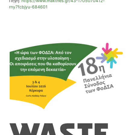
Πηγή:
https://www.makthes.gr/43-1705070412-
rny7fcbjyu-684601