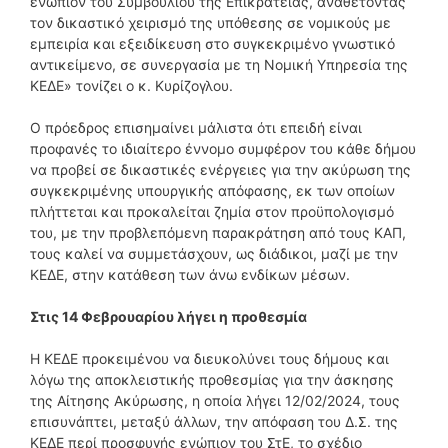
ενώπιον του Συμβουλίου της Επικρατείας, αναθέτοντας
τον δικαστικό χειρισμό της υπόθεσης σε νομικούς με
εμπειρία και εξειδίκευση στο συγκεκριμένο γνωστικό
αντικείμενο, σε συνεργασία με τη Νομική Υπηρεσία της
ΚΕΔΕ» τονίζει ο κ. Κυρίζογλου.
Ο πρόεδρος επισημαίνει μάλιστα ότι επειδή είναι
προφανές το ιδιαίτερο έννομο συμφέρον του κάθε δήμου
να προβεί σε δικαστικές ενέργειες για την ακύρωση της
συγκεκριμένης υπουργικής απόφασης, εκ των οποίων
πλήττεται και προκαλείται ζημία στον προϋπολογισμό
του, με την προβλεπόμενη παρακράτηση από τους ΚΑΠ,
τους καλεί να συμμετάσχουν, ως διάδικοι, μαζί με την
ΚΕΔΕ, στην κατάθεση των άνω ενδίκων μέσων.
Στις 14 Φεβρουαρίου λήγει η προθεσμία
Η ΚΕΔΕ προκειμένου να διευκολύνει τους δήμους και
λόγω της αποκλειστικής προθεσμίας για την άσκησης
της Αίτησης Ακύρωσης, η οποία λήγει 12/02/2024, τους
επισυνάπτει, μεταξύ άλλων, την απόφαση του Δ.Σ. της
ΚΕΔΕ περί προσφυγής ενώπιον του ΣτΕ, το σχέδιο