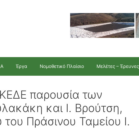
ΣΑ
Έργα
Νομοθετικό Πλαίσιο
Μελέτες – Έρευνες
 ΚΕΔΕ παρουσία των
λακάκη και Ι. Βρούτση,
 του Πράσινου Ταμείου Ι.