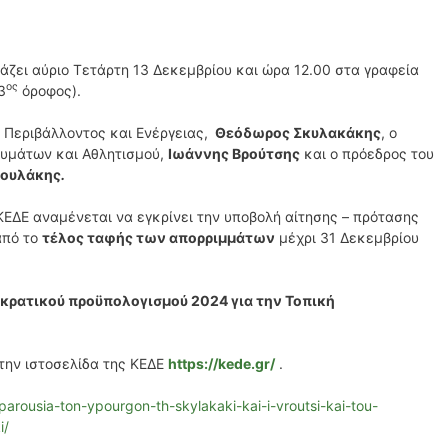
ιάζει αύριο Τετάρτη 13 Δεκεμβρίου και ώρα 12.00 στα γραφεία
ος
3
όροφος).
 Περιβάλλοντος και Ενέργειας,
Θεόδωρος Σκυλακάκης
, ο
υμάτων και Αθλητισμού,
Ιωάννης Βρούτσης
και ο πρόεδρος του
ρουλάκης
.
 ΚΕΔΕ αναμένεται να εγκρίνει την υποβολή αίτησης – πρότασης
από το
τέλος ταφής των απορριμμάτων
μέχρι 31 Δεκεμβρίου
 κρατικού προϋπολογισμού 2024 για την Τοπική
την ιστοσελίδα της ΚΕΔΕ
https://kede.gr/
.
parousia-ton-ypourgon-th-skylakaki-kai-i-vroutsi-kai-tou-
i/