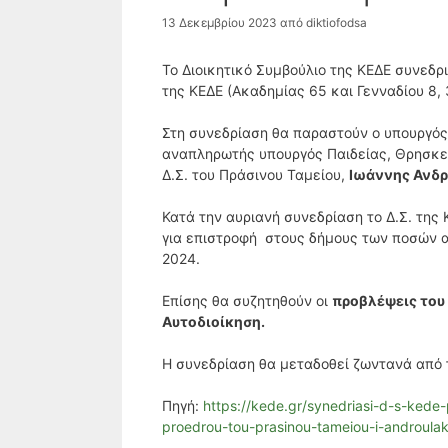
13 Δεκεμβρίου 2023
από
diktiofodsa
Το Διοικητικό Συμβούλιο της ΚΕΔΕ συνεδρ
της ΚΕΔΕ (Ακαδημίας 65 και Γενναδίου 8, 
Στη συνεδρίαση θα παραστούν ο υπουργός
αναπληρωτής υπουργός Παιδείας, Θρησκε
Δ.Σ. του Πράσινου Ταμείου,
Ιωάννης Ανδ
Κατά την αυριανή συνεδρίαση το Δ.Σ. της
για επιστροφή στους δήμους των ποσών 
2024.
Επίσης θα συζητηθούν οι
προβλέψεις του
Αυτοδιοίκηση.
Η συνεδρίαση θα μεταδοθεί ζωντανά από 
Πηγή:
https://kede.gr/synedriasi-d-s-kede-
proedrou-tou-prasinou-tameiou-i-androulak