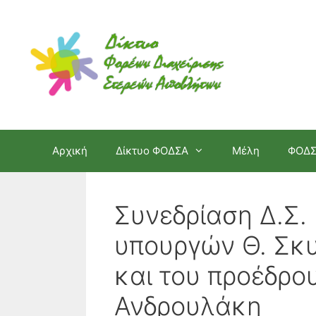
Μετάβαση
σε
περιεχόμενο
Αρχική
Δίκτυο ΦΟΔΣΑ
Μέλη
ΦΟΔ
Συνεδρίαση Δ.Σ.
υπουργών Θ. Σκυ
και του προέδρου
Ανδρουλάκη