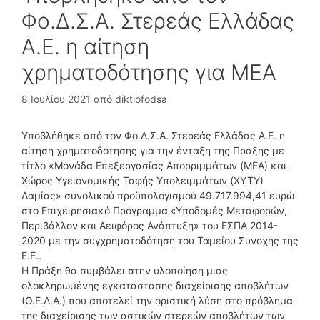
Φο.Δ.Σ.Α. Στερεάς Ελλάδας
Α.Ε. η αίτηση
χρηματοδότησης για ΜΕΑ
8 Ιουλίου 2021
από
diktiofodsa
Υποβλήθηκε από τον Φο.Δ.Σ.Α. Στερεάς Ελλάδας Α.Ε. η
αίτηση χρηματοδότησης για την ένταξη της Πράξης με
τίτλο «Μονάδα Επεξεργασίας Απορριμμάτων (MEA) και
Χώρος Υγειονομικής Ταφής Υπολειμμάτων (XYTY)
Λαμίας» συνολικού προϋπολογισμού 49.717.994,41 ευρώ
στο Επιχειρησιακό Πρόγραμμα «Υποδομές Μεταφορών,
Περιβάλλον και Αειφόρος Ανάπτυξη» του ΕΣΠΑ 2014-
2020 με την συγχρηματοδότηση του Ταμείου Συνοχής της
Ε.Ε..
Η Πράξη θα συμβάλει στην υλοποίηση μιας
ολοκληρωμένης εγκατάστασης διαχείρισης αποβλήτων
(Ο.Ε.Δ.Α.) που αποτελεί την οριστική λύση στο πρόβλημα
της διαχείρισης των αστικών στερεών αποβλήτων των