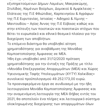
εξυπηρετούμενων Δήμων Λαμιέων, Μακρακώμης,
Στυλίδας, Καμένων Βούρλων, Δομοκού & Αμφίκλειας –
Ελάτειας της Π.Ε Φθιώτιδας, Καρπενησίου & Αγράφων
της Π.Ε Ευρυτανίας, Ιστιαίας – Αιδηψού & Λίμνης –
Μαντουδίου – Αγίας Άννας της Π.Ε Εύβοιας καθώς και
στην επίτευξη των ποιοτικών και ποσοτικών στόχων που
θέτει το ευρωπαϊκό και εθνικό θεσμικό πλαίσιο για την
διαχείριση των αποβλήτων.
Το επόμενο διάστημα θα υποβληθεί αίτηση
χρηματοδότησης για αναβάθμιση της Μονάδας
Κομποστοποίησης Άμφισσας σε ΜΕΑ.
Ήδη έχει υποβληθεί από 31/12/2020 πρόταση
χρηματοδότησης για την ένταξη της Πράξης με τίτλο
«Μονάδα Επεξεργασίας Απορριμμάτων (MEA) και Χώρος
Υγειονομικής Ταφής Υπολειμμάτων (XYTY) Χαλκίδας»
συνολικού προϋπολογισμού 49.252.173,00 ευρώ.
Τα προαναφερόμενα έργα σε συνδυασμό με την ήδη
λειτουργούσα Μονάδα Κομποστοποίησης Άμφισσας και
την αναμενόμενη λειτουργία της ΜΕΑ Θήβας εντός του
2021, θα αποτελούν ένα πλήρες και λειτουργικό σύστημα
ολοκληρωμένης διαχείρισης των απορριμμάτων όλων