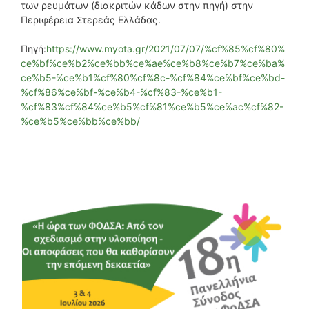
των ρευμάτων (διακριτών κάδων στην πηγή) στην
Περιφέρεια Στερεάς Ελλάδας.
Πηγή:
https://www.myota.gr/2021/07/07/%cf%85%cf%80%
ce%bf%ce%b2%ce%bb%ce%ae%ce%b8%ce%b7%ce%ba%
ce%b5-%ce%b1%cf%80%cf%8c-%cf%84%ce%bf%ce%bd-
%cf%86%ce%bf-%ce%b4-%cf%83-%ce%b1-
%cf%83%cf%84%ce%b5%cf%81%ce%b5%ce%ac%cf%82-
%ce%b5%ce%bb%ce%bb/