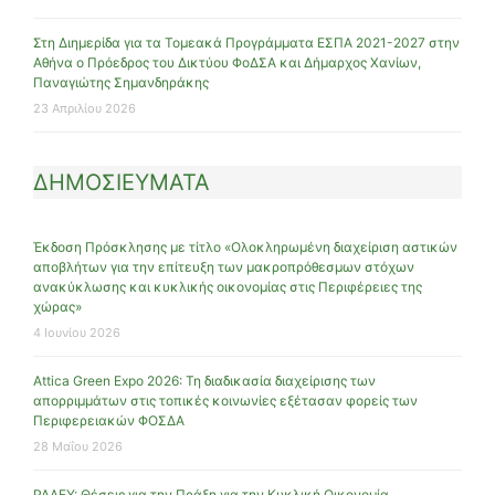
Στη Διημερίδα για τα Τομεακά Προγράμματα ΕΣΠΑ 2021-2027 στην
Αθήνα ο Πρόεδρος του Δικτύου ΦοΔΣΑ και Δήμαρχος Χανίων,
Παναγιώτης Σημανδηράκης
23 Απριλίου 2026
ΔΗΜΟΣΙΕΥΜΑΤΑ
Έκδοση Πρόσκλησης με τίτλο «Ολοκληρωμένη διαχείριση αστικών
αποβλήτων για την επίτευξη των μακροπρόθεσμων στόχων
ανακύκλωσης και κυκλικής οικονομίας στις Περιφέρειες της
χώρας»
4 Ιουνίου 2026
Attica Green Expo 2026: Τη διαδικασία διαχείρισης των
απορριμμάτων στις τοπικές κοινωνίες εξέτασαν φορείς των
Περιφερειακών ΦΟΣΔΑ
28 Μαΐου 2026
ΡΑΑΕΥ: Θέσεις για την Πράξη για την Κυκλική Οικονομία