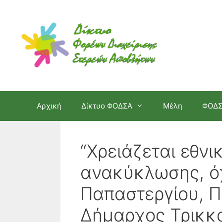
Μετάβαση
σε
περιεχόμενο
Αρχική
Δίκτυο ΦΟΔΣΑ
Μέλη
ΦΟΔ
“Χρειάζεται εθνι
ανακύκλωσης, όχ
Παπαστεργίου, Π
Δήμαρχος Τρικκ