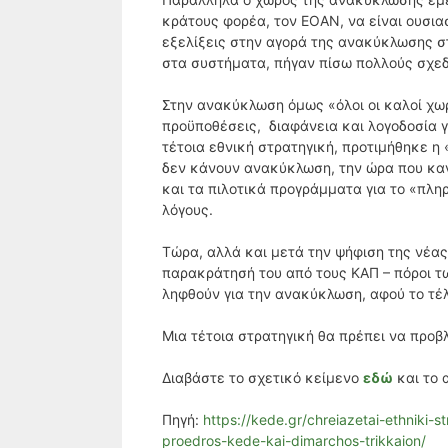
κράτους φορέα, τον ΕΟΑΝ, να είναι ουσι
εξελίξεις στην αγορά της ανακύκλωσης σ
στα συστήματα, πήγαν πίσω πολλούς σχε
Στην ανακύκλωση όμως «όλοι οι καλοί χωρ
προϋποθέσεις, διαφάνεια και λογοδοσία γ
τέτοια εθνική στρατηγική, προτιμήθηκε η
δεν κάνουν ανακύκλωση, την ώρα που καν
και τα πιλοτικά προγράμματα για το «πλ
λόγους.
Τώρα, αλλά και μετά την ψήφιση της νέας 
παρακράτησή του από τους ΚΑΠ – πόροι τ
ληφθούν για την ανακύκλωση, αφού το τέλ
Μια τέτοια στρατηγική θα πρέπει να προβλ
Διαβάστε το σχετικό κείμενο
εδώ
και το 
Πηγή:
https://kede.gr/chreiazetai-ethniki-s
proedros-kede-kai-dimarchos-trikkaion/