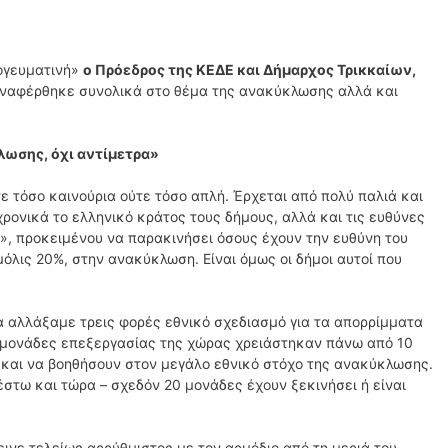
πογευματινή»
ο Πρόεδρος της ΚΕΔΕ και Δήμαρχος Τρικκαίων,
αναφέρθηκε συνολικά στο θέμα της ανακύκλωσης αλλά και
λωσης, όχι αντίμετρα»
τε τόσο καινούρια ούτε τόσο απλή. Έρχεται από πολύ παλιά και
αχρονικά το ελληνικό κράτος τους δήμους, αλλά και τις ευθύνες
», προκειμένου να παρακινήσει όσους έχουν την ευθύνη του
μόλις 20%, στην ανακύκλωση. Είναι όμως οι δήμοι αυτοί που
α αλλάξαμε τρεις φορές εθνικό σχεδιασμό για τα απορρίμματα
 μονάδες επεξεργασίας της χώρας χρειάστηκαν πάνω από 10
ν και να βοηθήσουν στον μεγάλο εθνικό στόχο της ανακύκλωσης.
έστω και τώρα – σχεδόν 20 μονάδες έχουν ξεκινήσει ή είναι
νε τελείως αρρύθμιστος με τον αρμόδιο από τη μεριά του