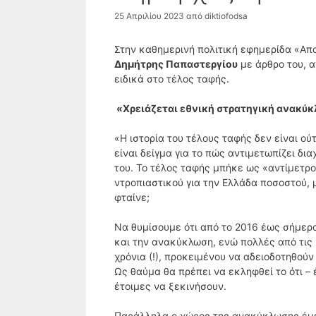
25 Απριλίου 2023
από
diktiofodsa
Στην καθημερινή πολιτική εφημερίδα «Α
Δημήτρης Παπαστεργίου
με άρθρο του, 
ειδικά στο τέλος ταφής.
«Χρειάζεται εθνική στρατηγική ανακύκ
«Η ιστορία του τέλους ταφής δεν είναι ού
είναι δείγμα για το πώς αντιμετωπίζει δι
του. Το τέλος ταφής μπήκε ως «αντίμετρο
ντροπιαστικού για την Ελλάδα ποσοστού, 
φταίνε;
Να θυμίσουμε ότι από το 2016 έως σήμερ
και την ανακύκλωση, ενώ πολλές από τις
χρόνια (!), προκειμένου να αδειοδοτηθού
Ως θαύμα θα πρέπει να εκληφθεί το ότι – 
έτοιμες να ξεκινήσουν.
Παράλληλα ο χώρος της ανακύκλωσης έμει