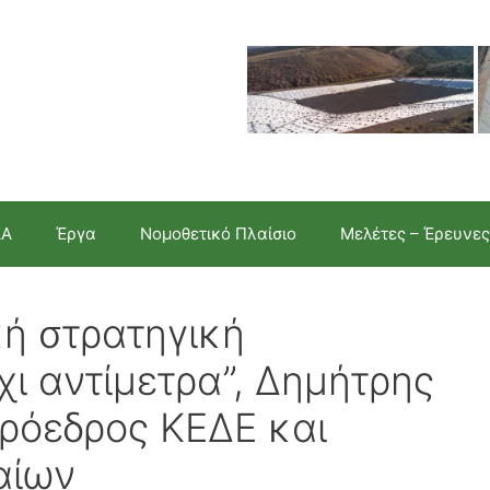
ΣΑ
Έργα
Νομοθετικό Πλαίσιο
Μελέτες – Έρευνες
κή στρατηγική
ι αντίμετρα”, Δημήτρης
ρόεδρος ΚΕΔΕ και
αίων