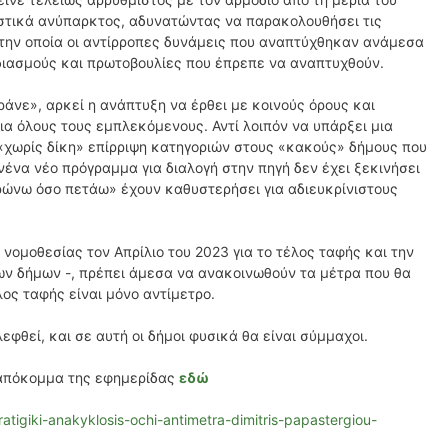
αστικά ανύπαρκτος, αδυνατώντας να παρακολουθήσει τις
την οποία οι αντίρροπες δυνάμεις που αναπτύχθηκαν ανάμεσα
διασμούς και πρωτοβουλίες που έπρεπε να αναπτυχθούν.
άνε», αρκεί η ανάπτυξη να έρθει με κοινούς όρους και
ια όλους τους εμπλεκόμενους. Αντί λοιπόν να υπάρξει μια
 «χωρίς δίκη» επίρριψη κατηγοριών στους «κακούς» δήμους που
ένα νέο πρόγραμμα για διαλογή στην πηγή δεν έχει ξεκινήσει
ηρώνω όσο πετάω» έχουν καθυστερήσει για αδιευκρίνιστους
νομοθεσίας τον Απρίλιο του 2023 για το τέλος ταφής και την
ων δήμων -, πρέπει άμεσα να ανακοινωθούν τα μέτρα που θα
ος ταφής είναι μόνο αντίμετρο.
εφθεί, και σε αυτή οι δήμοι φυσικά θα είναι σύμμαχοι.
απόκομμα της εφημερίδας
εδώ
tratigiki-anakyklosis-ochi-antimetra-dimitris-papastergiou-