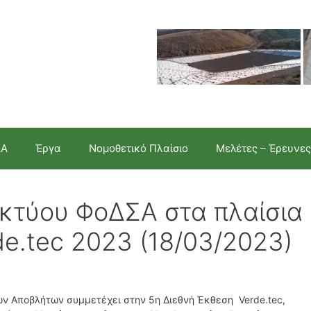
ΣΑ
Έργα
Νομοθετικό Πλαίσιο
Μελέτες – Έρευνες
κτύου ΦοΔΣΑ στα πλαίσια
de.tec 2023 (18/03/2023)
ών Αποβλήτων συμμετέχει στην 5η Διεθνή Έκθεση Verde.tec,