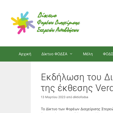
Μετάβαση
σε
περιεχόμενο
Αρχική
Δίκτυο ΦΟΔΣΑ
Μέλη
ΦΟΔ
Εκδήλωση του Δι
της έκθεσης Ver
13 Μαρτίου 2023
από
diktiofodsa
Το Δίκτυο των Φορέων Διαχείρισης Στερε