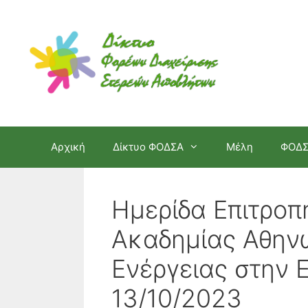
Μετάβαση
σε
περιεχόμενο
Αρχική
Δίκτυο ΦΟΔΣΑ
Μέλη
ΦΟΔ
Ημερίδα Επιτροπ
Ακαδημίας Αθηνώ
Ενέργειας στην
13/10/2023