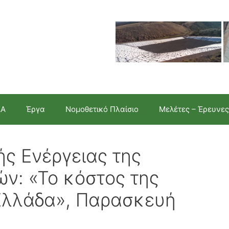
ΣΑ
Έργα
Νομοθετικό Πλαίσιο
Μελέτες – Έρευνες
ής Ενέργειας της
ν: «Το κόστος της
 Ελλάδα», Παρασκευή