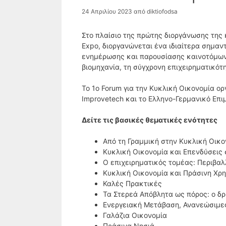
24 Απριλίου 2023
από
diktiofodsa
Στο πλαίσιο της πρώτης διοργάνωσης της 
Expo, διοργανώνεται ένα ιδιαίτερα σημαν
ενημέρωσης και παρουσίασης καινοτόμων
βιομηχανία, τη σύγχρονη επιχειρηματικότη
Το 1ο Forum για την Κυκλική Οικονομία ο
Improvetech και το Ελληνο-Γερμανικό Επι
Δείτε τις βασικές θεματικές ενότητες
Από τη Γραμμική στην Κυκλική Οικο
Κυκλική Οικονομία και Επενδύσεις
Ο επιχειρηματικός τομέας: Περιβαλ
Κυκλική Οικονομία και Πράσινη Χρ
Καλές Πρακτικές
Τα Στερεά Απόβλητα ως πόρος: ο δ
Ενεργειακή Μετάβαση, Ανανεώσιμες 
Γαλάζια Οικονομία
Πράσινα Νησιά