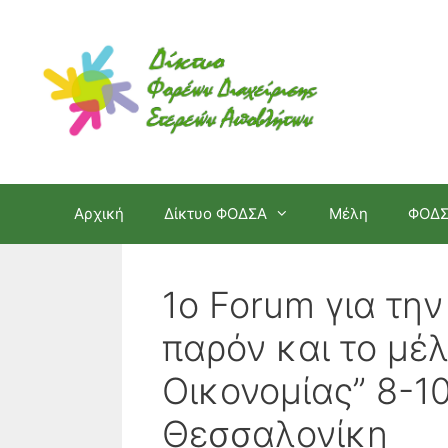
Μετάβαση
σε
περιεχόμενο
Αρχική
Δίκτυο ΦΟΔΣΑ
Μέλη
ΦΟΔ
1ο Forum για την
παρόν και το μέ
Οικονομίας” 8-1
Θεσσαλονίκη