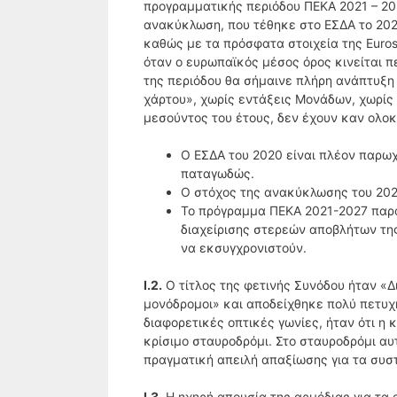
προγραμματικής περιόδου ΠΕΚΑ 2021 – 202
ανακύκλωση, που τέθηκε στο ΕΣΔΑ το 2020
καθώς με τα πρόσφατα στοιχεία της Euros
όταν ο ευρωπαϊκός μέσος όρος κινείται π
της περιόδου θα σήμαινε πλήρη ανάπτυξη
χάρτου», χωρίς εντάξεις Μονάδων, χωρίς
μεσούντος του έτους, δεν έχουν καν ολο
Ο ΕΣΔΑ του 2020 είναι πλέον παρω
παταγωδώς.
Ο στόχος της ανακύκλωσης του 2025
Το πρόγραμμα ΠΕΚΑ 2021-2027 παρα
διαχείρισης στερεών αποβλήτων τη
να εκσυγχρονιστούν.
Ι.2.
Ο τίτλος της φετινής Συνόδου ήταν «Δ
μονόδρομοι» και αποδείχθηκε πολύ πετυχ
διαφορετικές οπτικές γωνίες, ήταν ότι η
κρίσιμο σταυροδρόμι. Στο σταυροδρόμι αυ
πραγματική απειλή απαξίωσης για τα συσ
Ι.3.
Η ηχηρή απουσία της αρμόδιας για τα 