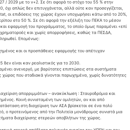
7 / 2029 με το ν+2. Σε ότι αφορά το στόχο του 55 % στην
, όχι απλώς δεν επιτυγχάνεται, αλλά ούτε καν προσεγγίζεται,
tat, οι επιδόσεις της χώρας έχουν υποχωρήσει κάτω από το 20%,
ερίπου στο 50 %. Σε ότι αφορά την εξέλιξη του ΠΕΚΑ το μέσον
 και εφαρμογή του προγράμματος, το οποίο όμως παραμένει «επί
 χρηματοροές και χωρίς απορροφήσεις, καθώς τα ΠΕΣΔΑ,
κληρωθεί. Επομένως:
χημένος και οι προσπάθειες εφαρμογής του απέτυχαν
 δεν είναι καν ρεαλιστικός για το 2030.
μένει ανενεργό, με βαρύτατες επιπτώσεις στα συστήματα
ς χώρας που σταδιακά γίνονται παρωχημένα, χωρίς δυνατότητες
ιαχείριση απορριμμάτων – ανακύκλωση : Σταυροδρόμια και
ημένος. Κοινή συνισταμένη των ομιλητών, αν και από
 κατάσταση στη διαχείριση των ΑΣΑ βρίσκεται σε ένα πολύ
τό, ο προτεινόμενος από την Πολιτεία μονόδρομος συνιστά μια
τήματα διαχείρισης στερεών αποβλήτων της χώρας.
αστικά στερεά απόβλητα πολιτικής ηγεσίας του ΥΠΕΝ και του