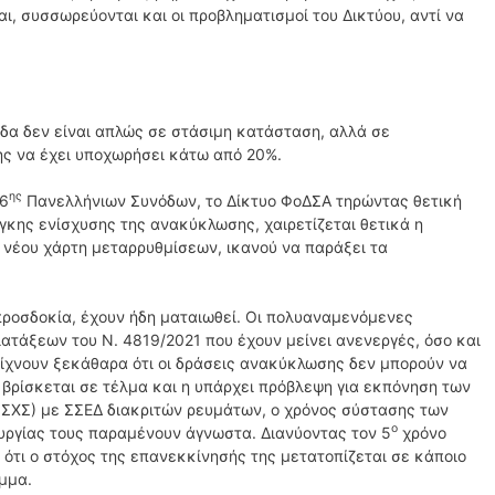
ι, συσσωρεύονται και οι προβληματισμοί του Δικτύου, αντί να
δα δεν είναι απλώς σε στάσιμη κατάσταση, αλλά σε
ς να έχει υποχωρήσει κάτω από 20%.
ης
16
Πανελλήνιων Συνόδων, το Δίκτυο ΦοΔΣΑ τηρώντας θετική
γκης ενίσχυσης της ανακύκλωσης, χαιρετίζεται θετικά η
 νέου χάρτη μεταρρυθμίσεων, ικανού να παράξει τα
προσδοκία, έχουν ήδη ματαιωθεί. Οι πολυαναμενόμενες
ατάξεων του Ν. 4819/2021 που έχουν μείνει ανενεργές, όσο και
ίχνουν ξεκάθαρα ότι οι δράσεις ανακύκλωσης δεν μπορούν να
βρίσκεται σε τέλμα και η υπάρχει πρόβλεψη για εκπόνηση των
ΣΧΣ) με ΣΣΕΔ διακριτών ρευμάτων, ο χρόνος σύστασης των
ο
τουργίας τους παραμένουν άγνωστα. Διανύοντας τον 5
χρόνο
ότι ο στόχος της επανεκκίνησής της μετατοπίζεται σε κάποιο
μμα.