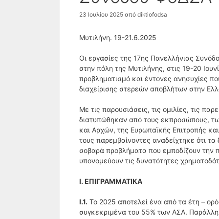
23 Ιουλίου 2025
από
diktiofodsa
Μυτιλήνη. 19-21.6.2025
Οι εργασίες της 17ης Πανελλήνιας Συνόδ
στην πόλη της Μυτιλήνης, στις 19-20 Ιου
προβληματισμό και έντονες ανησυχίες πο
διαχείρισης στερεών αποβλήτων στην Ελ
Με τις παρουσιάσεις, τις ομιλίες, τις πα
διατυπώθηκαν από τους εκπροσώπους, τω
και Αρχών, της Ευρωπαϊκής Επιτροπής και
τους παρεμβαίνοντες αναδείχτηκε ότι τα 
σοβαρά προβλήματα που εμποδίζουν την 
υπονομεύουν τις δυνατότητες χρηματοδότ
Ι. ΕΠΙΓΡΑΜΜΑΤΙΚΑ
Ι.1.
Το 2025 αποτελεί ένα από τα έτη – ορ
συγκεκριμένα του 55% των ΑΣΑ. Παράλληλα