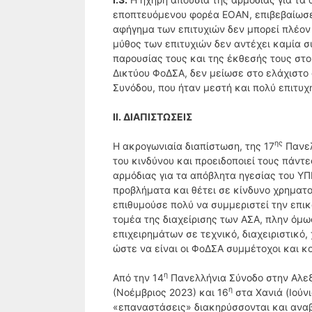
εποπτευόμενου φορέα ΕΟΑΝ, επιβεβαίωσε 
αφήγημα των επιτυχιών δεν μπορεί πλέον 
μύθος των επιτυχιών δεν αντέχει καμία σ
παρουσίας τους και της έκθεσής τους στο
Δικτύου ΦοΔΣΑ, δεν μείωσε στο ελάχιστο 
Συνόδου, που ήταν μεστή και πολύ επιτυχ
ΙΙ. ΔΙΑΠΙΣΤΩΣΕΙΣ
ης
Η ακρογωνιαία διαπίστωση, της 17
Πανελ
του κινδύνου και προειδοποιεί τους πάντες
αρμόδιας για τα απόβλητα ηγεσίας του ΥΠ
προβλήματα και θέτει σε κίνδυνο χρηματ
επιθυμούσε πολύ να συμμεριστεί την επικ
τομέα της διαχείρισης των ΑΣΑ, πλην όμως
επιχειρημάτων σε τεχνικό, διαχειριστικό,
ώστε να είναι οι ΦοΔΣΑ συμμέτοχοι και κ
η
Από την 14
Πανελλήνια Σύνοδο στην Αλεξα
η
(Νοέμβριος 2023) και 16
στα Χανιά (Ιούνι
«επαναστάσεις» διακηρύσσονται και αναβ