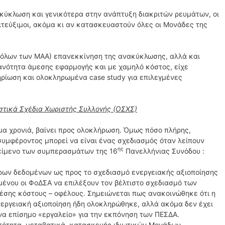
κύκλωση και γενικότερα στην ανάπτυξη διακριτών ρευμάτων, οι
πιτεύξιμοι, ακόμα κι αν κατασκευαστούν όλες οι Μονάδες της
 όλων των ΜΑΑ) επανεκκίνηση της ανακύκλωσης, αλλά και
νότητα άμεσης εφαρμογής και με χαμηλό κόστος, είχε
μηρίωση και ολοκληρωμένα case study για επιλεγμένες
ιστικά Σχέδια Χωριστής Συλλογής (ΟΣΧΣ)
μα χρονιά, βαίνει προς ολοκλήρωση. Όμως πόσο πλήρης,
συμφέροντος μπορεί να είναι ένας σχεδιασμός όταν λείπουν
ης
κείμενο των συμπερασμάτων της 16
Πανελλήνιας Συνόδου :
ων δεδομένων ως προς το σχεδιασμό ενεργειακής αξιοποίησης
μένου οι ΦοΔΣΑ να επιλέξουν τον βέλτιστο σχεδιασμό των
χέσης κόστους – οφέλους. Σημειώνεται πως ανακοινώθηκε ότι η
νεργειακή αξιοποίηση ήδη ολοκληρώθηκε, αλλά ακόμα δεν έχει
να επίσημο «εργαλείο» για την εκπόνηση των ΠΕΣΔΑ.
ατότητα, μεταβατικά, κατασκευής ιδιωτικών Μονάδων