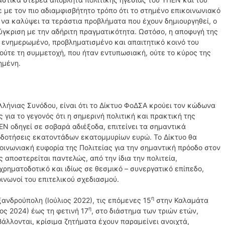
με τον πιο αδιαμφισβήτητο τρόπο ότι το στημένο επικοινωνιακό
να καλύψει τα τεράστια προβλήματα που έχουν δημιουργηθεί, ο
ύγκριση με την αδήριτη πραγματικότητα. Ωστόσο, η αποφυγή της
 ενημερωμένο, προβληματισμένο και απαιτητικό κοινό του
ούτε τη συμμετοχή, που ήταν εντυπωσιακή, ούτε το κύρος της
ημένη.
λήνιας Συνόδου, είναι ότι το Δίκτυο ΦοΔΣΑ κρούει τον κώδωνα
 για το γεγονός ότι η σημερινή πολιτική και πρακτική της
ΕΝ οδηγεί σε σοβαρά αδιέξοδα, επιτείνει τα σημαντικά
οδοτήσεις εκατοντάδων εκατομμυρίων ευρώ. Το Δίκτυο θα
οινωνιακή ευφορία της Πολιτείας για την σημαντική πρόοδο στον
 αποστερείται παντελώς, από την ίδια την πολιτεία,
 χρηματοδοτικό και ιδίως σε θεσμικό – συνεργατικό επίπεδο,
οινωνοί του επιτελικού σχεδιασμού.
η
νδρούπολη (Ιούλιος 2022), τις επόμενες 15
στην Καλαμάτα
η
ος 2024) έως τη φετινή 17
, στο διάστημα των τριών ετών,
άλλονται, κρίσιμα ζητήματα έχουν παραμείνει ανοιχτά,