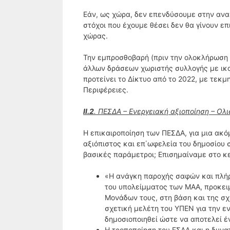
Εάν, ως χώρα, δεν επενδύσουμε στην ανα
στόχοι που έχουμε θέσει δεν θα γίνουν ε
χώρας.
Την εμπροσθοβαρή (πριν την ολοκλήρωση
άλλων δράσεων χωριστής συλλογής με ικα
προτείνει το Δίκτυο από το 2022, με τεκ
Περιφέρειες.
ΙΙ.2
. ΠΕΣΔΑ – Ενεργειακή αξιοποίηση – Ολ
Η επικαιροποίηση των ΠΕΣΔΑ, για μια ακό
αξιόπιστος και επ΄ωφελεία του δημοσίου 
βασικές παράμετροι; Επισημαίναμε στο 
«Η ανάγκη παροχής σαφών και πλήρ
του υπολείμματος των ΜΑΑ, προκει
Μονάδων τους, στη βάση και της σ
σχετική μελέτη του ΥΠΕΝ για την ε
δημοσιοποιηθεί ώστε να αποτελεί έ
Η τροποποίηση του ΕΣΔΑ και η δυν