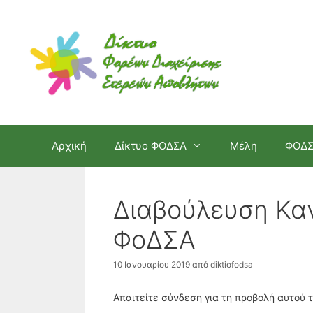
Μετάβαση
σε
περιεχόμενο
Αρχική
Δίκτυο ΦΟΔΣΑ
Μέλη
ΦΟΔ
Διαβούλευση Κα
ΦοΔΣΑ
10 Ιανουαρίου 2019
από
diktiofodsa
Απαιτείτε σύνδεση για τη προβολή αυτού 