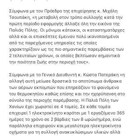
Σύμφωνα με τον Πρόεδρο της επιχείρησης κ. Μιχάλη
Τσουπάκη, «η μεταβολή στον τρόπο συλλογής κατά την
πρώτη περίοδο εφαρμογής άλλαξε όλη την εικόνα της
Παλιάς Πόλης. Οι μόνιμοι κάτοικοι, οι καταστηματάρχες
αλλά και οι επισκέπτες έμειναν πολύ ικανοποιημένοι
από τις παρεχόμενες υπηρεσίες τις οποίες
χαρακτηρίζουν ως τις πιο σημαντικές παρεμβάσεις των
2 τελευταίων χρόνων, οι οποίες βελτίωσαν σημαντικά
την ποιότητα ζωής στην περιοχή τους».
Σύμφωνα με το Γενικό Διευθυντή κ. Κώστα Πατεράκη «η
αλλαγή αυτή μείωσε δραστικά το αποτύπωμα άνθρακα
των αέριων εκπομπών που επηρεάζουν το φαινόμενο
του θερμοκηπίου καθώς επίσης και την ηχορύπανση στο
σύνολο της περιοχής παρέμβασης. Η Παλιά Πόλη των
Χανίων έχει χωριστεί σε 4 τομείς. Σε κάθε τομέα
επιχειρεί 1 ηλεκτροκίνητο καρότσι με 1 εργαζόμενο 365
ημέρες το χρόνο σε 2 βάρδιες των 8 ωρών/ημέρα, ενώ
παράλληλα επιχειρούν και μεγαλύτερα ηλεκτροκίνητα
οχήματα για τη συλλογή ανακυκλώσιμων υλικών αλλά