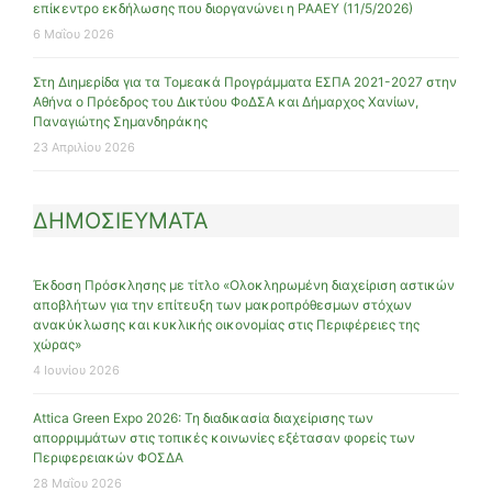
επίκεντρο εκδήλωσης που διοργανώνει η ΡΑΑΕΥ (11/5/2026)
6 Μαΐου 2026
Στη Διημερίδα για τα Τομεακά Προγράμματα ΕΣΠΑ 2021-2027 στην
Αθήνα ο Πρόεδρος του Δικτύου ΦοΔΣΑ και Δήμαρχος Χανίων,
Παναγιώτης Σημανδηράκης
23 Απριλίου 2026
ΔΗΜΟΣΙΕΥΜΑΤΑ
Έκδοση Πρόσκλησης με τίτλο «Ολοκληρωμένη διαχείριση αστικών
αποβλήτων για την επίτευξη των μακροπρόθεσμων στόχων
ανακύκλωσης και κυκλικής οικονομίας στις Περιφέρειες της
χώρας»
4 Ιουνίου 2026
Attica Green Expo 2026: Τη διαδικασία διαχείρισης των
απορριμμάτων στις τοπικές κοινωνίες εξέτασαν φορείς των
Περιφερειακών ΦΟΣΔΑ
28 Μαΐου 2026