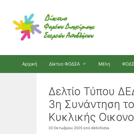
Μετάβαση
σε
περιεχόμενο
Αρχική
Δίκτυο ΦΟΔΣΑ
Μέλη
ΦΟΔ
Δελτίο Τύπου ΔΕ
3η Συνάντηση τ
Κυκλικής Οικονο
30 Οκτωβρίου 2025
από
diktiofodsa