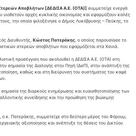
Στερεών Αποβλήτων [ΔΕΔΙΣΑ Α.Ε. (ΟΤΑ)]
συμμετείχε ενεργά
υ υιοθετούν αρχές κυκλικής οικονομίας και εφαρμόζουν καλές
τους, την οποία φιλοξένησε ο Δήμος Λυκόβρυσης – Πεύκης, το
κός Διευθυντής,
Κώστας Πατεράκης
, ο οποίος παρουσίασε το
αστικών στερεών αποβλήτων που εφαρμόζεται στα Χανιά.
λιστική προσέγγιση που ακολουθεί η ΔΕΔΙΣΑ Α.Ε. (ΟΤΑ) στη
την σημασία της Διαλογής στην Πηγή (ΔσΠ), στην ανάπτυξη της
τοποίηση, καθώς και στη διεύρυνση του συστήματος του καφέ
ων.
η σημασία της διαρκούς ενημέρωσης και ευαισθητοποίησης των
βαλλοντικής συνείδησης και την προώθηση της βιώσιμης
 ο κ. Πατεράκης, συμμετείχε στο δεύτερο μέρος του Φόρουμ,
εργειακής αξιοποίησης και ανέπτυξε τις θέσεις του Δικτύου