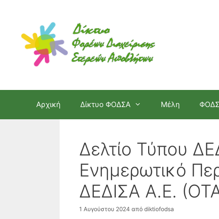
Μετάβαση
σε
περιεχόμενο
Αρχική
Δίκτυο ΦΟΔΣΑ
Μέλη
ΦΟΔ
Δελτίο Τύπου ΔΕ
Ενημερωτικό Περ
ΔΕΔΙΣΑ Α.Ε. (ΟΤ
1 Αυγούστου 2024
από
diktiofodsa