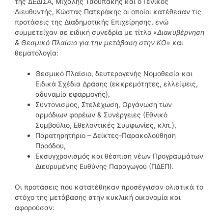
της ΔΕΔΙΣΑ, Μιχάλης Τσουπάκης και ο Γενικός
Διευθυντής, Κώστας Πατεράκης οι οποίοι κατέθεσαν τις
προτάσεις της Διαδημοτικής Επιχείρησης, ενώ
συμμετείχαν σε ειδική συνεδρία με τίτλο «
Διακυβέρνηση
& Θεσμικό Πλαίσιο για την μετάβαση στην ΚΟ»
και
θεματολογία:
Θεσμικό Πλαίσιο, δευτερογενής Νομοθεσία και
Ειδικά Σχέδια Δράσης (εκκρεμότητες, ελλείψεις,
αδυναμία εφαρμογής),
Συντονισμός, Στελέχωση, Οργάνωση των
αρμόδιων φορέων & Συνέργειες (Εθνικό
Συμβούλιο, Εθελοντικές Συμφωνίες, κλπ.),
Παρατηρητήριο – Δείκτες-Παρακολούθηση
Προόδου,
Εκσυγχρονισμός και θέσπιση νέων Προγραμμάτων
Διευρυμένης Ευθύνης Παραγωγού (ΠΔΕΠ).
Οι προτάσεις που κατατέθηκαν προσέγγισαν ολιστικά το
στόχο της μετάβασης στην κυκλική οικονομία και
αφορούσαν: