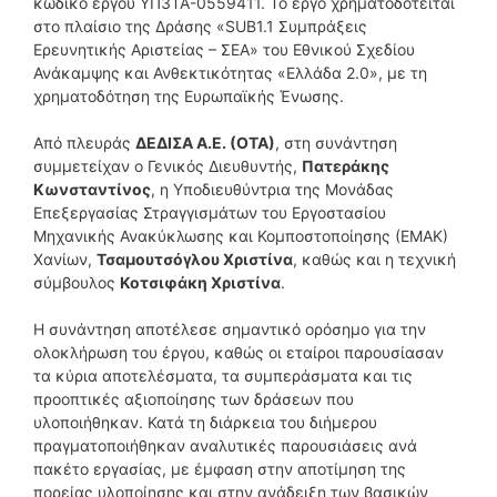
κωδικό έργου ΥΠ3ΤΑ-0559411. Το έργο χρηματοδοτείται
στο πλαίσιο της Δράσης «SUB1.1 Συμπράξεις
Ερευνητικής Αριστείας – ΣΕΑ» του Εθνικού Σχεδίου
Ανάκαμψης και Ανθεκτικότητας «Ελλάδα 2.0», με τη
χρηματοδότηση της Ευρωπαϊκής Ένωσης.
Από πλευράς
ΔΕΔΙΣΑ Α.Ε. (ΟΤΑ)
, στη συνάντηση
συμμετείχαν ο Γενικός Διευθυντής,
Πατεράκης
Κωνσταντίνος
, η Υποδιευθύντρια της Μονάδας
Επεξεργασίας Στραγγισμάτων του Εργοστασίου
Μηχανικής Ανακύκλωσης και Κομποστοποίησης (ΕΜΑΚ)
Χανίων,
Τσαμουτσόγλου Χριστίνα
, καθώς και η τεχνική
σύμβουλος
Κοτσιφάκη Χριστίνα
.
Η συνάντηση αποτέλεσε σημαντικό ορόσημο για την
ολοκλήρωση του έργου, καθώς οι εταίροι παρουσίασαν
τα κύρια αποτελέσματα, τα συμπεράσματα και τις
προοπτικές αξιοποίησης των δράσεων που
υλοποιήθηκαν. Κατά τη διάρκεια του διήμερου
πραγματοποιήθηκαν αναλυτικές παρουσιάσεις ανά
πακέτο εργασίας, με έμφαση στην αποτίμηση της
πορείας υλοποίησης και στην ανάδειξη των βασικών