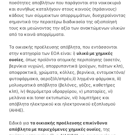
ποσότητες αποβλήτων που παράγονται στα νοικοκυριά
και συνήθως καταλήγουν στους κοινούς (πράσινους)
κάδους των σύμμεικτων απορριμμάτων, δυσχεραίνοντας
σημαντικά την περαιτέρω διαδικασία της αξιοποίησή
τους και μειώνοντας την αξία των ανακτώμενων υλικών
από τα κοινά απορρίμματα.
Τα οικιακής προέλευσης απόβλητα, που εντάσσονται
στην κατηγορία των ΕΟΑ είναι: i)
υλικά με χημικές
ουσίες
, όπως προϊόντα ατομικής περιποίησης (ασετόν,
βερνίκια νυχιών), απορρυπαντικά (ρούχων, πιάτων κλπ),
αποφρακτικά, χρώματα, κόλλες, βερνίκια, εντομοκτόνα/
φυτοφάρμακα, αεροζόλ/σπρέυ,ii) ληγμένα φάρμακα, iii)
μολυσματικά απόβλητα (βελόνες, γάζες, καθετήρες
κλπ), iv) θερμόμετρα υδραργύρου, v) μπαταρίες, vi)
μελάνια και toner εκτυπωτών, vii) λαμπτήρες και
απόβλητα ηλεκτρικού και ηλεκτρονικού εξοπλισμού
(ΑΗΗΕ).
Ειδικά για
τα οικιακής προέλευσης επικίνδυνα
απόβλητα με περιεχόμενες χημικές ουσίες
, της