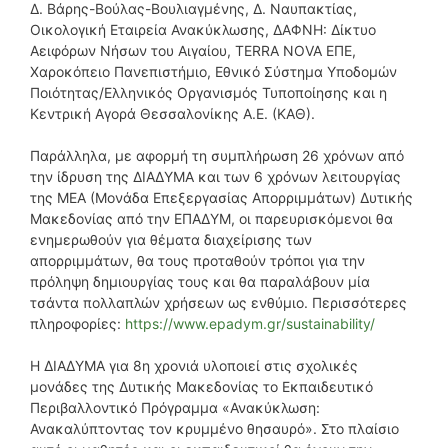
Δ. Βάρης-Βούλας-Βουλιαγμένης, Δ. Ναυπακτίας,
Οικολογική Εταιρεία Ανακύκλωσης, ΔΑΦΝΗ: Δίκτυο
Αειφόρων Νήσων του Αιγαίου, TERRA NOVA ΕΠΕ,
Χαροκόπειο Πανεπιστήμιο, Εθνικό Σύστημα Υποδομών
Ποιότητας/Ελληνικός Οργανισμός Τυποποίησης και η
Κεντρική Αγορά Θεσσαλονίκης Α.Ε. (ΚΑΘ).
Παράλληλα, με αφορμή τη συμπλήρωση 26 χρόνων από
την ίδρυση της ΔΙΑΔΥΜΑ και των 6 χρόνων λειτουργίας
της ΜΕΑ (Μονάδα Επεξεργασίας Απορριμμάτων) Δυτικής
Μακεδονίας από την ΕΠΑΔΥΜ, οι παρευρισκόμενοι θα
ενημερωθούν για θέματα διαχείρισης των
απορριμμάτων, θα τους προταθούν τρόποι για την
πρόληψη δημιουργίας τους και θα παραλάβουν μία
τσάντα πολλαπλών χρήσεων ως ενθύμιο. Περισσότερες
πληροφορίες:
https://www.epadym.gr/sustainability/
Η ΔΙΑΔΥΜΑ για 8η χρονιά υλοποιεί στις σχολικές
μονάδες της Δυτικής Μακεδονίας το Εκπαιδευτικό
Περιβαλλοντικό Πρόγραμμα «Ανακύκλωση:
Ανακαλύπτοντας τον κρυμμένο θησαυρό». Στο πλαίσιο