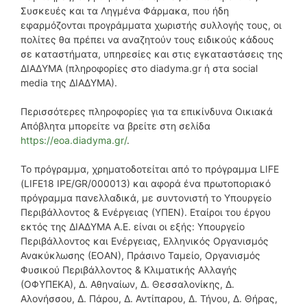
Συσκευές και τα Ληγμένα Φάρμακα, που ήδη
εφαρμόζονται προγράμματα χωριστής συλλογής τους, οι
πολίτες θα πρέπει να αναζητούν τους ειδικούς κάδους
σε καταστήματα, υπηρεσίες και στις εγκαταστάσεις της
ΔΙΑΔΥΜΑ (πληροφορίες στο diadyma.gr ή στα social
media της ΔΙΑΔΥΜΑ).
Περισσότερες πληροφορίες για τα επικίνδυνα Οικιακά
Απόβλητα μπορείτε να βρείτε στη σελίδα
https://eoa.diadyma.gr/
.
Το πρόγραμμα, χρηματοδοτείται από το πρόγραμμα LIFE
(LIFE18 IPE/GR/000013) και αφορά ένα πρωτοποριακό
πρόγραμμα πανελλαδικά, με συντονιστή το Υπουργείο
Περιβάλλοντος & Ενέργειας (ΥΠΕΝ). Εταίροι του έργου
εκτός της ΔΙΑΔΥΜΑ Α.Ε. είναι οι εξής: Υπουργείο
Περιβάλλοντος και Ενέργειας, Ελληνικός Οργανισμός
Ανακύκλωσης (ΕΟΑΝ), Πράσινο Ταμείο, Οργανισμός
Φυσικού Περιβάλλοντος & Κλιματικής Αλλαγής
(ΟΦΥΠΕΚΑ), Δ. Αθηναίων, Δ. Θεσσαλονίκης, Δ.
Αλονήσσου, Δ. Πάρου, Δ. Αντίπαρου, Δ. Τήνου, Δ. Θήρας,