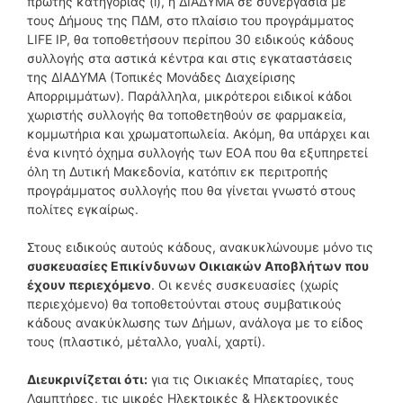
πρώτης κατηγορίας (i), η ΔΙΑΔΥΜΑ σε συνεργασία με
τους Δήμους της ΠΔΜ, στο πλαίσιο του προγράμματος
LIFE ΙΡ, θα τοποθετήσουν περίπου 30 ειδικούς κάδους
συλλογής στα αστικά κέντρα και στις εγκαταστάσεις
της ΔΙΑΔΥΜΑ (Τοπικές Μονάδες Διαχείρισης
Απορριμμάτων). Παράλληλα, μικρότεροι ειδικοί κάδοι
χωριστής συλλογής θα τοποθετηθούν σε φαρμακεία,
κομμωτήρια και χρωματοπωλεία. Ακόμη, θα υπάρχει και
ένα κινητό όχημα συλλογής των ΕΟΑ που θα εξυπηρετεί
όλη τη Δυτική Μακεδονία, κατόπιν εκ περιτροπής
προγράμματος συλλογής που θα γίνεται γνωστό στους
πολίτες εγκαίρως.
Στους ειδικούς αυτούς κάδους, ανακυκλώνουμε μόνο τις
συσκευασίες Επικίνδυνων Οικιακών Αποβλήτων που
έχουν περιεχόμενο
. Οι κενές συσκευασίες (χωρίς
περιεχόμενο) θα τοποθετούνται στους συμβατικούς
κάδους ανακύκλωσης των Δήμων, ανάλογα με το είδος
τους (πλαστικό, μέταλλο, γυαλί, χαρτί).
Διευκρινίζεται ότι:
για τις Οικιακές Μπαταρίες, τους
Λαμπτήρες, τις μικρές Ηλεκτρικές & Ηλεκτρονικές