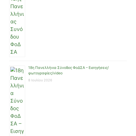
18η Πανελλήνια Σύνοδος ΦοΔΣΑ – Εισηγήσεις/
φωτογραφίες/video
8 Ιουλίου 2026