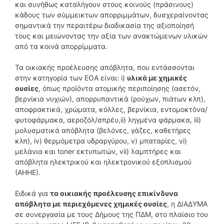
και συνήθως καταλήγουν στους κοινούς (πράσινους)
κάδους των σύμμεικτων απορριμμάτων, δυσχεραίνοντας
σημαντικά την περαιτέρω διαδικασία της αξιοποίησή
τους και μειώνοντας την αξία των ανακτώμενων υλικών
από τα κοινά απορρίμματα.
Τα οικιακής προέλευσης απόβλητα, που εντάσσονται
στην κατηγορία των ΕΟΑ είναι: i)
υλικά με χημικές
ουσίες
, όπως προϊόντα ατομικής περιποίησης (ασετόν,
βερνίκια νυχιών), απορρυπαντικά (ρούχων, πιάτων κλπ),
αποφρακτικά, χρώματα, κόλλες, βερνίκια, εντομοκτόνα/
φυτοφάρμακα, αεροζόλ/σπρέυ,ii) ληγμένα φάρμακα, iii)
μολυσματικά απόβλητα (βελόνες, γάζες, καθετήρες
κλπ), iv) θερμόμετρα υδραργύρου, v) μπαταρίες, vi)
μελάνια και toner εκτυπωτών, vii) λαμπτήρες και
απόβλητα ηλεκτρικού και ηλεκτρονικού εξοπλισμού
(ΑΗΗΕ).
Ειδικά για
τα οικιακής προέλευσης επικίνδυνα
απόβλητα με περιεχόμενες χημικές ουσίες
, η ΔΙΑΔΥΜΑ
σε συνεργασία με τους Δήμους της ΠΔΜ, στο πλαίσιο του