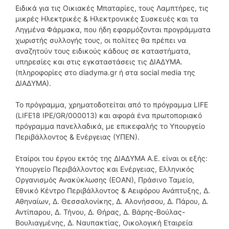
Ειδικά για τις Οικιακές Μπαταρίες, τους Λαμπτήρες, τις
μικρές Ηλεκτρικές & Ηλεκτρονικές Συσκευές και τα
Ληγμένα Φάρμακα, που ήδη εφαρμόζονται προγράμματα
χωριστής συλλογής τους, οι πολίτες θα πρέπει να
αναζητούν τους ειδικούς κάδους σε καταστήματα,
υπηρεσίες και στις εγκαταστάσεις τις ΔΙΑΔΥΜΑ.
(πληροφορίες στο diadyma.gr ή στα social media της
ΔΙΑΔΥΜΑ).
Το πρόγραμμα, χρηματοδοτείται από το πρόγραμμα LIFE
(LIFE18 IPE/GR/000013) και αφορά ένα πρωτοποριακό
πρόγραμμα πανελλαδικά, με επικεφαλής το Υπουργείο
Περιβάλλοντος & Ενέργειας (ΥΠΕΝ).
Εταίροι του έργου εκτός της ΔΙΑΔΥΜΑ Α.Ε. είναι οι εξής:
Υπουργείο Περιβάλλοντος και Ενέργειας, Ελληνικός
Οργανισμός Ανακύκλωσης (ΕΟΑΝ), Πράσινο Ταμείο,
Εθνικό Κέντρο Περιβάλλοντος & Αειφόρου Ανάπτυξης, Δ.
Αθηναίων, Δ. Θεσσαλονίκης, Δ. Αλονήσσου, Δ. Πάρου, Δ.
Αντίπαρου, Δ. Τήνου, Δ. Θήρας, Δ. Βάρης-Βούλας-
Βουλιαγμένης, Δ. Ναυπακτίας, Οικολογική Εταιρεία