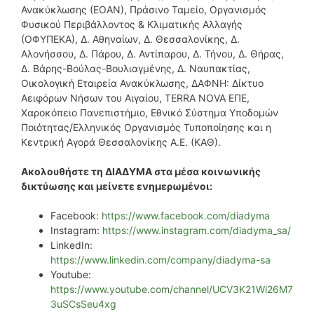
Ανακύκλωσης (ΕΟΑΝ), Πράσινο Ταμείο, Οργανισμός
Φυσικού Περιβάλλοντος & Κλιματικής Αλλαγής
(ΟΦΥΠΕΚΑ), Δ. Αθηναίων, Δ. Θεσσαλονίκης, Δ.
Αλονήσσου, Δ. Πάρου, Δ. Αντίπαρου, Δ. Τήνου, Δ. Θήρας,
Δ. Βάρης-Βούλας-Βουλιαγμένης, Δ. Ναυπακτίας,
Οικολογική Εταιρεία Ανακύκλωσης, ΔΑΦΝΗ: Δίκτυο
Αειφόρων Νήσων του Αιγαίου, TERRA NOVA ΕΠΕ,
Χαροκόπειο Πανεπιστήμιο, Εθνικό Σύστημα Υποδομών
Ποιότητας/Ελληνικός Οργανισμός Τυποποίησης και η
Κεντρική Αγορά Θεσσαλονίκης Α.Ε. (ΚΑΘ).
Ακολουθήστε τη ΔΙΑΔΥΜΑ στα μέσα κοινωνικής
δικτύωσης και μείνετε ενημερωμένοι:
Facebook:
https://www.facebook.com/diadyma
Instagram:
https://www.instagram.com/diadyma_sa/
LinkedIn:
https://www.linkedin.com/company/diadyma-sa
Youtube:
https://www.youtube.com/channel/UCV3K21Wl26M7
3uSCsSeu4xg