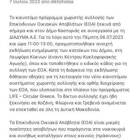
7 Ιουλίου 2023
από
diktiofodsa
Το καινοτόμο πρόγραμμα χωριστής συλλογής των
Επικίνδυνων Οικιακών Αποβλήτων (ΕΟΑ) ξεκινά από
σήμερα και στον Δήμο Καστοριάς σε συνεργασία με τη
ΔΙΑΔΥΜΑ Α.Ε. Για το λόγο αυτό την Πέμπτη 06.07.2023
και ώρα 11:00-13:00, πραγματοποιήθηκε ανοιχτή
εκδήλωση ενημέρωσης των κατοίκων του Δήμου, στη
Λεωφόρο Κύκνων (έναντι Κέντρου Κυκλοφοριακής
Αγωγής), όπου και τοποθετήθηκε ο ειδικός κάδος για τη
συλλογή των ΕΟΑ. Κατά τη διάρκεια της εκδήλωσης
δόθηκαν οδηγίες για τη λειτουργία του νέου καινοτόμου
συστήματος χωριστής συλλογής και ορθής διαχείρισης
των ΕΟΑ, που υλοποιείται στο πλαίσιο του προγράμματος
LIFE – Circular Greece. Το δίκτυο συλλογής έχει ήδη
ξεκινήσει σε Κοζάνη, Φλώρινα και Γρεβενά αναμένεται
να επεκταθεί σε όλη τη Δυτική Μακεδονία.
Τα Επικίνδυνα Οικιακά Απόβλητα (ΕΟΑ) είναι μικρές
ποσότητες αποβλήτων που παράγονται στα νοικοκυριά
και συνήθως καταλήγουν στους κοινούς (πράσινους)