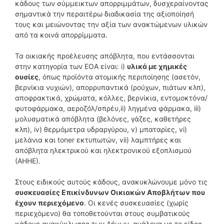
κάδους των σύμμεικτων απορριμμάτων, δυσχεραίνοντας
σημαντικά την περαιτέρω διαδικασία της αξιοποίησή
τους και μειώνοντας την αξία των ανακτώμενων υλικών
από τα κοινά απορρίμματα.
Τα οικιακής προέλευσης απόβλητα, που εντάσσονται
στην κατηγορία των ΕΟΑ είναι: i)
υλικά με χημικές
ουσίες
, όπως προϊόντα ατομικής περιποίησης (ασετόν,
βερνίκια νυχιών), απορρυπαντικά (ρούχων, πιάτων κλπ),
αποφρακτικά, χρώματα, κόλλες, βερνίκια, εντομοκτόνα/
φυτοφάρμακα, αεροζόλ/σπρέυ,ii) ληγμένα φάρμακα, iii)
μολυσματικά απόβλητα (βελόνες, γάζες, καθετήρες
κλπ), iv) θερμόμετρα υδραργύρου, v) μπαταρίες, vi)
μελάνια και toner εκτυπωτών, vii) λαμπτήρες και
απόβλητα ηλεκτρικού και ηλεκτρονικού εξοπλισμού
(ΑΗΗΕ).
Στους ειδικούς αυτούς κάδους, ανακυκλώνουμε μόνο τις
συσκευασίες Επικίνδυνων Οικιακών Αποβλήτων που
έχουν περιεχόμενο
. Οι κενές συσκευασίες (χωρίς
περιεχόμενο) θα τοποθετούνται στους συμβατικούς
κάδους ανακύκλωσης των Δήμων, ανάλογα με το είδος