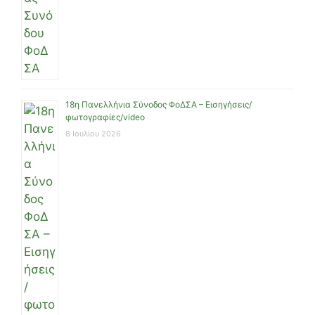
18η Πανελλήνια Σύνοδος ΦοΔΣΑ – Εισηγήσεις/
φωτογραφίες/video
8 Ιουλίου 2026