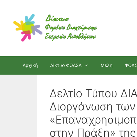
Μετάβαση
σε
περιεχόμενο
Αρχική
Δίκτυο ΦΟΔΣΑ
Μέλη
ΦΟΔ
Δελτίο Τύπου ΔΙ
Διοργάνωση των
«Επαναχρησιμοπ
στην Πράξη» τη