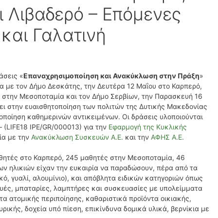
 Λιβαδερό – Επόμενες
 και Γαλατινή
άσεις «
Επαναχρησιμοποίηση και Ανακύκλωση στην Πράξη
»
α με τον Δήμο Δεσκάτης, την Δευτέρα 12 Μαΐου στο Καρπερό,
υ στην Μεσοποταμία και τον Δήμο Σερβίων, την Παρασκευή 16
ύει στην ευαισθητοποίηση των πολιτών της Δυτικής Μακεδονίας
οποίηση καθημερινών αντικειμένων. Οι δράσεις υλοποιούνται
– (LIFE18 IPE/GR/000013) για την
Eφαρμογή της Κυκλικής
ία με την
Ανακύκλωση Συσκευών Α.Ε.
και την
ΑΦΗΣ Α.Ε.
θητές στο Καρπερό, 245 μαθητές στην Μεσοποταμία, 46
ων ηλικιών είχαν την ευκαιρία να παραδώσουν, πέρα από τα
κό, γυαλί, αλουμίνιο), και απόβλητα ειδικών κατηγοριών όπως
υές, μπαταρίες, λαμπτήρες και συσκευασίες με υπολείμματα
τα ατομικής περιποίησης, καθαριστικά προϊόντα οικιακής,
ρικής, δοχεία υπό πίεση, επικίνδυνα δομικά υλικά, βερνίκια με