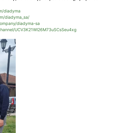
om/diadyma
om/diadyma_sa/
/company/diadyma-sa
/channel/UCV3K21Wl26M73uSCsSeu4xg