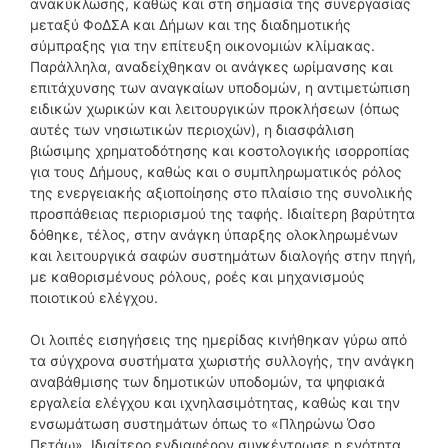
ανακύκλωσης, καθώς και στη σημασία της συνεργασίας
μεταξύ ΦοΔΣΑ και Δήμων και της διαδημοτικής
σύμπραξης για την επίτευξη οικονομιών κλίμακας.
Παράλληλα, αναδείχθηκαν οι ανάγκες ωρίμανσης και
επιτάχυνσης των αναγκαίων υποδομών, η αντιμετώπιση
ειδικών χωρικών και λειτουργικών προκλήσεων (όπως
αυτές των νησιωτικών περιοχών), η διασφάλιση
βιώσιμης χρηματοδότησης και κοστολογικής ισορροπίας
για τους Δήμους, καθώς και ο συμπληρωματικός ρόλος
της ενεργειακής αξιοποίησης στο πλαίσιο της συνολικής
προσπάθειας περιορισμού της ταφής. Ιδιαίτερη βαρύτητα
δόθηκε, τέλος, στην ανάγκη ύπαρξης ολοκληρωμένων
και λειτουργικά σαφών συστημάτων διαλογής στην πηγή,
με καθορισμένους ρόλους, ροές και μηχανισμούς
ποιοτικού ελέγχου.
Οι λοιπές εισηγήσεις της ημερίδας κινήθηκαν γύρω από
τα σύγχρονα συστήματα χωριστής συλλογής, την ανάγκη
αναβάθμισης των δημοτικών υποδομών, τα ψηφιακά
εργαλεία ελέγχου και ιχνηλασιμότητας, καθώς και την
ενσωμάτωση συστημάτων όπως το «Πληρώνω Όσο
Πετάω». Ιδιαίτερο ενδιαφέρον συγκέντρωσε η ενότητα