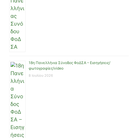
18η Πανελλήνια Σύνοδος ΦοΔΣΑ – Εισηγήσεις/
φωτογραφίες/video
8 Ιουλίου 2026