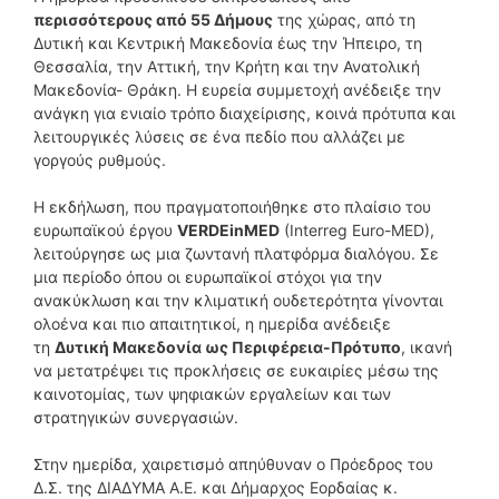
περισσότερους από 55 Δήμους
της χώρας, από τη
Δυτική και Κεντρική Μακεδονία έως την Ήπειρο, τη
Θεσσαλία, την Αττική, την Κρήτη και την Ανατολική
Μακεδονία- Θράκη. Η ευρεία συμμετοχή ανέδειξε την
ανάγκη για ενιαίο τρόπο διαχείρισης, κοινά πρότυπα και
λειτουργικές λύσεις σε ένα πεδίο που αλλάζει με
γοργούς ρυθμούς.
Η εκδήλωση, που πραγματοποιήθηκε στο πλαίσιο του
ευρωπαϊκού έργου
VERDEinMED
(Interreg Euro-MED),
λειτούργησε ως μια ζωντανή πλατφόρμα διαλόγου. Σε
μια περίοδο όπου οι ευρωπαϊκοί στόχοι για την
ανακύκλωση και την κλιματική ουδετερότητα γίνονται
ολοένα και πιο απαιτητικοί, η ημερίδα ανέδειξε
τη
Δυτική Μακεδονία ως Περιφέρεια-Πρότυπο
, ικανή
να μετατρέψει τις προκλήσεις σε ευκαιρίες μέσω της
καινοτομίας, των ψηφιακών εργαλείων και των
στρατηγικών συνεργασιών.
Στην ημερίδα, χαιρετισμό απηύθυναν ο Πρόεδρος του
Δ.Σ. της ΔΙΑΔΥΜΑ Α.Ε. και Δήμαρχος Εορδαίας κ.