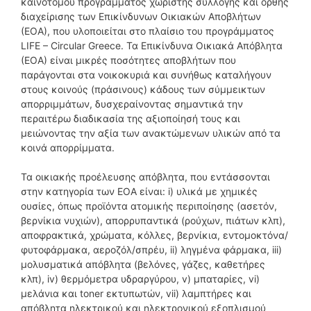
καινοτόμου προγράμματος χωριστής συλλογής και ορθής
διαχείρισης των Επικίνδυνων Οικιακών Αποβλήτων
(ΕΟΑ), που υλοποιείται στο πλαίσιο του προγράμματος
LIFE – Circular Greece. Τα Επικίνδυνα Οικιακά Απόβλητα
(ΕΟΑ) είναι μικρές ποσότητες αποβλήτων που
παράγονται στα νοικοκυριά και συνήθως καταλήγουν
στους κοινούς (πράσινους) κάδους των σύμμεικτων
απορριμμάτων, δυσχεραίνοντας σημαντικά την
περαιτέρω διαδικασία της αξιοποίησή τους και
μειώνοντας την αξία των ανακτώμενων υλικών από τα
κοινά απορρίμματα.
Τα οικιακής προέλευσης απόβλητα, που εντάσσονται
στην κατηγορία των ΕΟΑ είναι: i) υλικά με χημικές
ουσίες, όπως προϊόντα ατομικής περιποίησης (ασετόν,
βερνίκια νυχιών), απορρυπαντικά (ρούχων, πιάτων κλπ),
αποφρακτικά, χρώματα, κόλλες, βερνίκια, εντομοκτόνα/
φυτοφάρμακα, αεροζόλ/σπρέυ, ii) ληγμένα φάρμακα, iii)
μολυσματικά απόβλητα (βελόνες, γάζες, καθετήρες
κλπ), iv) θερμόμετρα υδραργύρου, v) μπαταρίες, vi)
μελάνια και toner εκτυπωτών, vii) λαμπτήρες και
απόβλητα ηλεκτρικού και ηλεκτρονικού εξοπλισμού