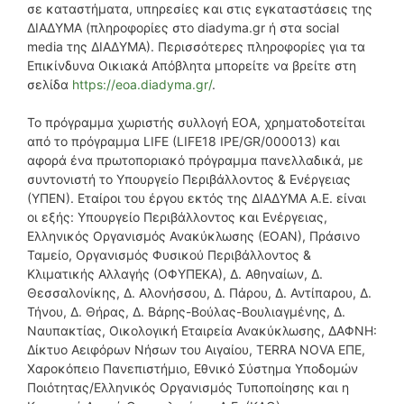
σε καταστήματα, υπηρεσίες και στις εγκαταστάσεις της
ΔΙΑΔΥΜΑ (πληροφορίες στο diadyma.gr ή στα social
media της ΔΙΑΔΥΜΑ). Περισσότερες πληροφορίες για τα
Επικίνδυνα Οικιακά Απόβλητα μπορείτε να βρείτε στη
σελίδα
https://eoa.diadyma.gr/
.
Το πρόγραμμα χωριστής συλλογή ΕΟΑ, χρηματοδοτείται
από το πρόγραμμα LIFE (LIFE18 IPE/GR/000013) και
αφορά ένα πρωτοποριακό πρόγραμμα πανελλαδικά, με
συντονιστή το Υπουργείο Περιβάλλοντος & Ενέργειας
(ΥΠΕΝ). Εταίροι του έργου εκτός της ΔΙΑΔΥΜΑ Α.Ε. είναι
οι εξής: Υπουργείο Περιβάλλοντος και Ενέργειας,
Ελληνικός Οργανισμός Ανακύκλωσης (ΕΟΑΝ), Πράσινο
Ταμείο, Οργανισμός Φυσικού Περιβάλλοντος &
Κλιματικής Αλλαγής (ΟΦΥΠΕΚΑ), Δ. Αθηναίων, Δ.
Θεσσαλονίκης, Δ. Αλονήσσου, Δ. Πάρου, Δ. Αντίπαρου, Δ.
Τήνου, Δ. Θήρας, Δ. Βάρης-Βούλας-Βουλιαγμένης, Δ.
Ναυπακτίας, Οικολογική Εταιρεία Ανακύκλωσης, ΔΑΦΝΗ:
Δίκτυο Αειφόρων Νήσων του Αιγαίου, TERRA NOVA ΕΠΕ,
Χαροκόπειο Πανεπιστήμιο, Εθνικό Σύστημα Υποδομών
Ποιότητας/Ελληνικός Οργανισμός Τυποποίησης και η