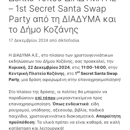
– 1st Secret Santa Swap
Party από τη ΔΙΑΔΥΜΑ και
το Δήμο Κοζάνης
17 Δεκεμβρίου 2024
από
diktiofodsa
Η ΔΙΑΔΥΜΑ Α.Ε., στο πλαίσιο των χριστουγεννιάτικων
εκδηλώσεων του Δήμου Κοζάνης, σας προσκαλεί, την
Κυριακή
,
22 Δεκεμβρίου 2024
, στις
11:00-14:00
, στην
st
Κεντρική Πλατεία Κοζάνης
, στο
1
Secret Santa Swap
Party
, μια δράση αφιερωμένη στην επαναχρησιμοποίηση!
Στο πλαίσιο της δράσης, οι πολίτες θα μπορούν να
παραδώσουν
επί τόπου
μικροαντικείμενα προς
επαναχρησιμοποίηση.
Όπως ενδεικτικά
: είδη
ρουχισμού, υπόδησης, αξεσουάρ, βιβλία, παιδικά
παιχνίδια, χριστουγεννιάτικα διακοσμητικά.
Απαραίτητη
προϋπόθεση
: Τα υλικά πρέπει να είναι καθαρά, σε καλή
κατάσταση και λειτουργικά!