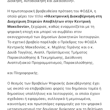
Διοίκηση, Αυτοδιοίκηση και Δικαιοσύνη».
Η πρωτοποριακή βραβευθείσα πρόταση του ΦΟΔΣΑ, η
οποία φέρει τον τίτλο
«Ηλεκτρονική Διακυβέρνηση στη
Διαχείριση Στερεών Αποβλήτων στην
Κεντρική
Μακεδονία»,
ξεχώρισε, καθώς εναρμονίζεται με τη
ψηφιακή εποχή και μπορεί να συμβάλει στον
εκσυγχρονισμό των Δημοσίων Διοικητικών λειτουργιών.
Το σχετικό βραβείο παρέλαβε ο Πρόεδρος του ΦΟΔΣΑ
Κεντρικής Μακεδονίας, κ. Μιχάλης Γεράνης και ο κ.
Δαυϊδ Ταγγίλης, Αναπλ. Προϊστάμενος Τμήματος
Παρακολούθησης & Τεκμηρίωσης, Διεύθυνση
Αναπτυξιακού Προγραμματισμού, Παρακολούθησης,
και Πληροφορικής.
O θεσμός των Βραβείων Ψηφιακής Διακυβέρνησης έχει
ως σκοπό να επιβραβεύσει φορείς του δημόσιου τομέα ή
δημοσίους υπαλλήλους και λειτουργούς, οι οποίοι έχουν
σχεδιάσει ή εφαρμόσει, συλλογικά ή μεμονωμένα,
καινοτόμες και πρωτοπόρες εφαρμογές για τον ψηφιακό
μετασχηματισμό της δημόσιας διοίκησης και τη βελτίωση