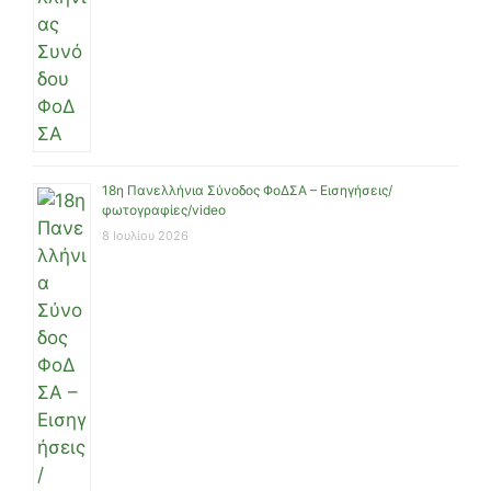
18η Πανελλήνια Σύνοδος ΦοΔΣΑ – Εισηγήσεις/
φωτογραφίες/video
8 Ιουλίου 2026