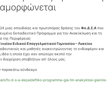
ιαμορφώνεται
024 μιας σπουδαίας και πρωτοπόρας δράσης του
Φο.Δ.Σ.Α
που
χευμένο Εκπαιδευτικό Πρόγραμμα για την Ανακύκλωση και τη
α της Περιφέρειας
Ενιαίου Ειδικού Επαγγελματικού Γυμνασίου – Λυκείου
αιδευτικούς και μαθητές συγκεντρώνοντας το ενδιαφέρον και
 ιδέα η οποία έχει σαν απώτερο σκοπό την
ν διαχείριση αποβλήτων απ’ όλους μας.
ον παρακάτω σύνδεσμο
ram/fo-d-s-a-ekpaideftiko-programma-gia-tin-anakyklosi-giannis-