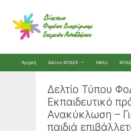
Μετάβαση
σε
περιεχόμενο
Αρχική
Δίκτυο ΦΟΔΣΑ
Μέλη
ΦΟΔ
Δελτίο Τύπου Φ
Εκπαιδευτικό πρ
Ανακύκλωση – Γι
παιδιά επιβάλλε