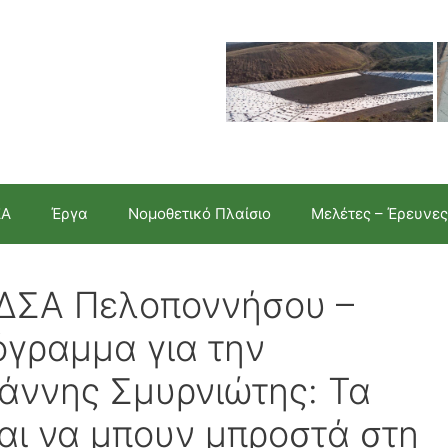
ΣΑ
Έργα
Νομοθετικό Πλαίσιο
Μελέτες – Έρευνες
οΔΣΑ Πελοποννήσου –
όγραμμα για την
άννης Σμυρνιώτης: Τα
ται να μπουν μπροστά στη