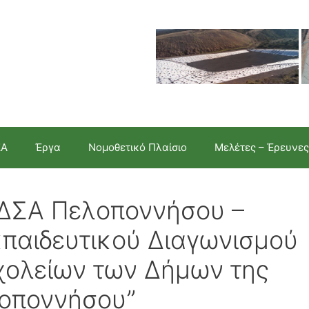
ΣΑ
Έργα
Νομοθετικό Πλαίσιο
Μελέτες – Έρευνες
οΔΣΑ Πελοποννήσου –
παιδευτικού Διαγωνισμού
ολείων των Δήμων της
λοποννήσου”