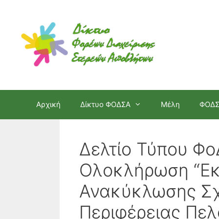
Μετάβαση
σε
περιεχόμενο
Αρχική
Δίκτυο ΦΟΔΣΑ
Μέλη
ΦΟΔ
Δελτίο Τύπου Φ
Ολοκλήρωση “Εκ
Ανακύκλωσης Σχ
Περιφέρειας Πε